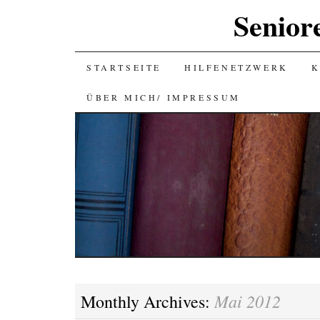
Senior
SKIP
STARTSEITE
HILFENETZWERK
K
TO
ÜBER MICH/ IMPRESSUM
CONTENT
Mai 2012
Monthly Archives: