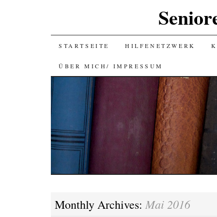
Senior
SKIP
STARTSEITE
HILFENETZWERK
K
TO
ÜBER MICH/ IMPRESSUM
CONTENT
Mai 2016
Monthly Archives: