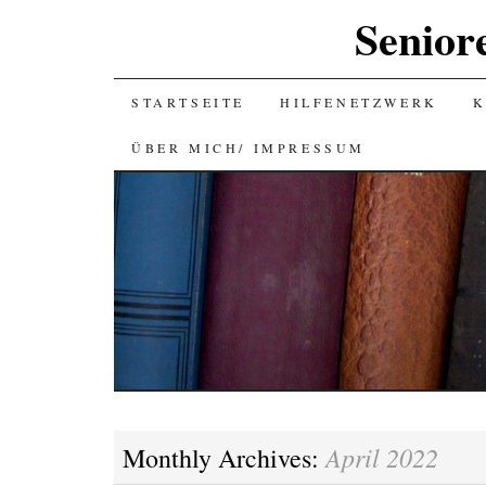
Senior
SKIP
STARTSEITE
HILFENETZWERK
K
TO
ÜBER MICH/ IMPRESSUM
CONTENT
April 2022
Monthly Archives: