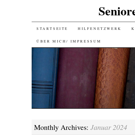
Senior
SKIP
STARTSEITE
HILFENETZWERK
K
TO
ÜBER MICH/ IMPRESSUM
CONTENT
Januar 2024
Monthly Archives: