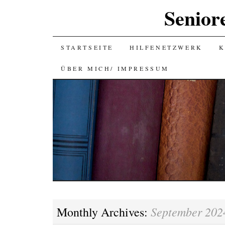
Senior
SKIP
STARTSEITE
HILFENETZWERK
K
TO
ÜBER MICH/ IMPRESSUM
CONTENT
September 202
Monthly Archives: