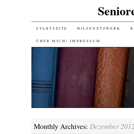
Senior
SKIP
STARTSEITE
HILFENETZWERK
K
TO
ÜBER MICH/ IMPRESSUM
CONTENT
Dezember 201
Monthly Archives: