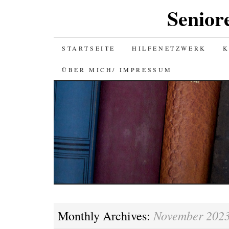
Senior
SKIP
STARTSEITE
HILFENETZWERK
K
TO
ÜBER MICH/ IMPRESSUM
CONTENT
November 202
Monthly Archives: