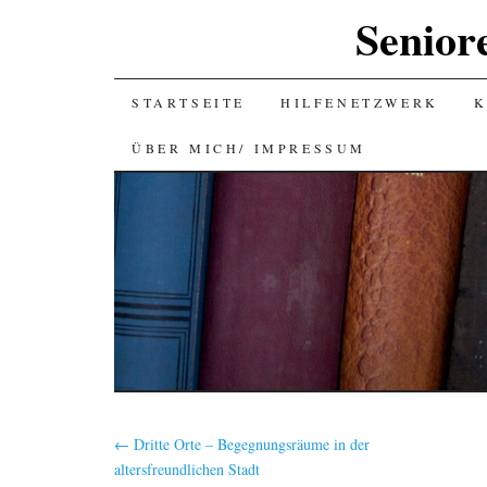
Senior
SKIP
STARTSEITE
HILFENETZWERK
K
TO
ÜBER MICH/ IMPRESSUM
CONTENT
←
Dritte Orte – Begegnungsräume in der
altersfreundlichen Stadt