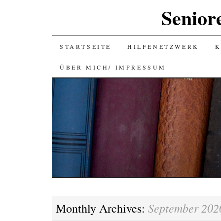
Senior
SKIP
STARTSEITE
HILFENETZWERK
K
TO
ÜBER MICH/ IMPRESSUM
CONTENT
September 202
Monthly Archives: