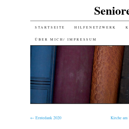
Senior
SKIP
STARTSEITE
HILFENETZWERK
K
TO
ÜBER MICH/ IMPRESSUM
CONTENT
←
Erntedank 2020
Kirche am 