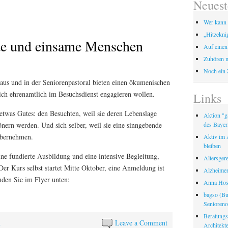
Neuest
Wer kann 
„Hitzekni
te und einsame Menschen
Auf einen
Zuhören m
Noch ein 
aus und in der Seniorenpastoral bieten einen ökumenischen
ich ehrenamtlich im Besuchsdienst engagieren wollen.
Links
 etwas Gutes: den Besuchten, weil sie deren Lebenslage
Aktion "ga
des Bayer
nern werden. Und sich selber, weil sie eine sinngebende
übernehmen.
Aktiv im A
bleiben
eine fundierte Ausbildung und eine intensive Begleitung,
Altersger
Der Kurs selbst startet Mitte Oktober, eine Anmeldung ist
Alzheimer
nden Sie im Flyer unten:
Anna Hosp
bagso (Bu
Seniorenor
Beratungss
n
Leave a Comment
Architek