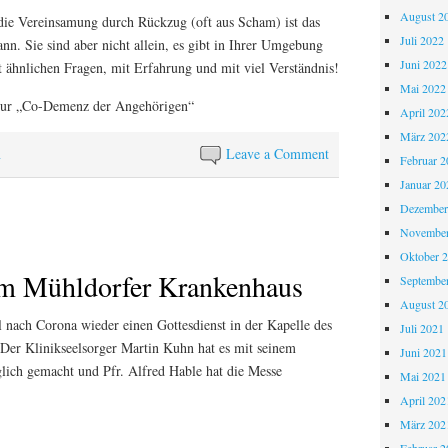
August 2
die Vereinsamung durch Rückzug (oft aus Scham) ist das
Juli 2022
nn. Sie sind aber nicht allein, es gibt in Ihrer Umgebung
Juni 2022
 ähnlichen Fragen, mit Erfahrung und mit viel Verständnis!
Mai 2022
 zur „Co-Demenz der Angehörigen“
April 202
März 202
n
Leave a Comment
Februar 2
Januar 20
Dezember
November
Oktober 
im Mühldorfer Krankenhaus
Septembe
August 2
 nach Corona wieder einen Gottesdienst in der Kapelle des
Juli 2021
Der Klinikseelsorger Martin Kuhn hat es mit seinem
Juni 2021
lich gemacht und Pfr. Alfred Hable hat die Messe
Mai 2021
April 202
März 202