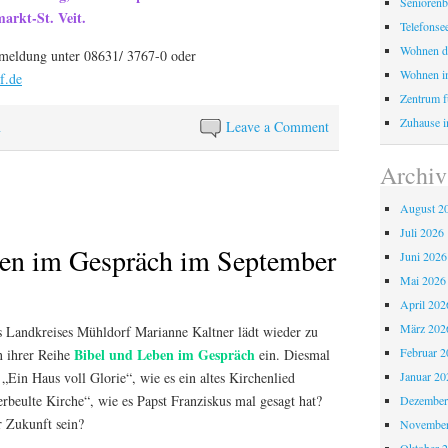
Seniorenb
arkt-St. Veit.
Telefonse
Wohnen d
meldung unter 08631/ 3767-0 oder
Wohnen i
f.de
Zentrum fü
Zuhause i
n
Leave a Comment
Archiv
August 2
Juli 2026
ben im Gespräch im September
Juni 2026
Mai 2026
April 202
März 202
s Landkreises Mühldorf Marianne Kaltner lädt wieder zu
Februar 2
Bibel und Leben im Gespräch
 ihrer Reihe
ein. Diesmal
Januar 20
e „Ein Haus voll Glorie“, wie es ein altes Kirchenlied
verbeulte Kirche“, wie es Papst Franziskus mal gesagt hat?
Dezember
r Zukunft sein?
November