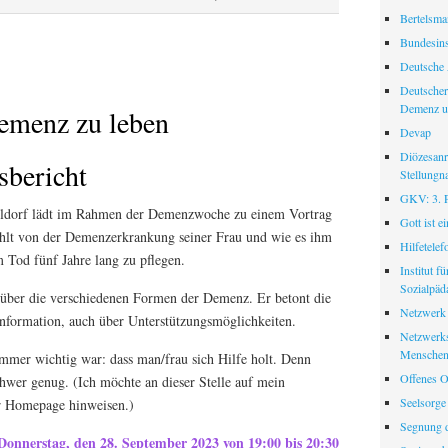
Bertelsman
Bundesinst
Deutsche 
Deutscher
Demenz u
emenz zu leben
Devap
Diözesanr
sbericht
Stellungn
GKV: 3. Pf
ldorf lädt im Rahmen der Demenzwoche zu einem Vortrag
Gott ist e
zählt von der Demenzerkrankung seiner Frau und wie es ihm
Hilfetele
em Tod fünf Jahre lang zu pflegen.
Institut f
Sozialpäd
n über die verschiedenen Formen der Demenz. Er betont die
Netzwerk
Information, auch über Unterstützungsmöglichkeiten.
Netzwerks
Menschen
immer wichtig war: dass man/frau sich Hilfe holt. Denn
Offenes O
chwer genug. (Ich möchte an dieser Stelle auf mein
Seelsorge
r Homepage hinweisen.)
Segnung d
onnerstag, den 28. September 2023 von 19:00 bis 20:30