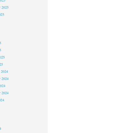
2025
r 2025
025
5
5
025
25
 2024
 2024
2024
r 2024
024
4