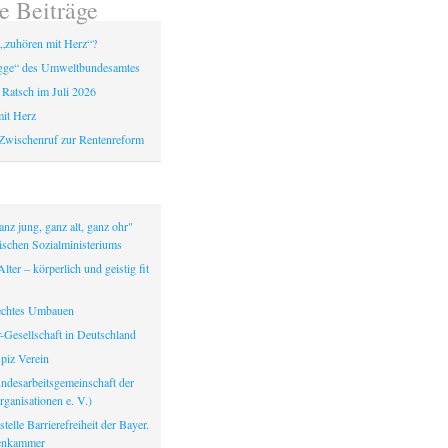
e Beiträge
„zuhören mit Herz“?
gge“ des Umweltbundesamtes
 Ratsch im Juli 2026
it Herz
Zwischenruf zur Rentenreform
nz jung, ganz alt, ganz ohr"
ischen Sozialministeriums
lter – körperlich und geistig fit
echtes Umbauen
-Gesellschaft in Deutschland
iz Verein
ndesarbeitsgemeinschaft der
ganisationen e. V.)
telle Barrierefreiheit der Bayer.
tenkammer