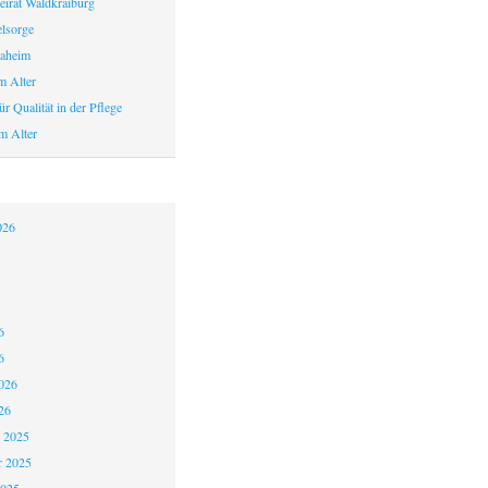
eirat Waldkraiburg
elsorge
aheim
m Alter
r Qualität in der Pflege
m Alter
026
6
6
026
26
 2025
 2025