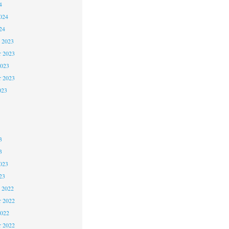
4
024
24
 2023
 2023
2023
r 2023
023
3
3
023
23
 2022
 2022
2022
r 2022