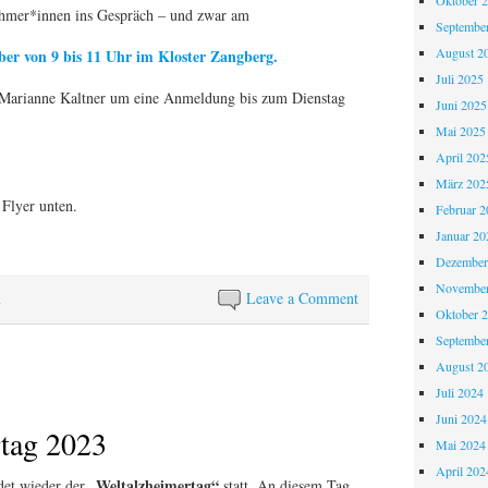
Oktober 
hmer*innen ins Gespräch – und zwar am
Septembe
August 2
er von 9 bis 11 Uhr im Kloster Zangberg.
Juli 2025
t Marianne Kaltner um eine Anmeldung bis zum Dienstag
Juni 2025
Mai 2025
April 202
März 202
Flyer unten.
Februar 2
Januar 20
Dezember
November
n
Leave a Comment
Oktober 
Septembe
August 2
Juli 2024
Juni 2024
tag 2023
Mai 2024
April 202
„Weltalzheimertag“
det wieder der
statt. An diesem Tag