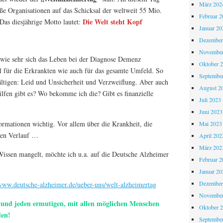
März 202
ße Organisationen auf das Schicksal der weltweit 55 Mio.
Februar 2
Die Welt steht Kopf
as diesjährige Motto lautet:
Januar 20
Dezember
November
 wie sehr sich das Leben bei der Diagnose Demenz
Oktober 
l für die Erkrankten wie auch für das gesamte Umfeld. So
Septembe
wältigen: Leid und Unsicherheit und Verzweiflung. Aber auch
August 2
ilfen gibt es? Wo bekomme ich die? Gibt es finanzielle
Juli 2023
Juni 2023
formationen wichtig. Vor allem über die Krankheit, die
Mai 2023
den Verlauf …
April 202
März 202
Wissen mangelt, möchte ich u.a. auf die Deutsche Alzheimer
Februar 2
Januar 20
Dezember
/www.deutsche-alzheimer.de/ueber-uns/welt-alzheimertag
November
 und jeden ermutigen, mit allen möglichen Menschen
Oktober 
den!
Septembe