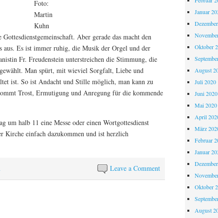
Februar 2
Foto:
Januar 20
Martin
Dezember
Kuhn
November
ne Gottesdienstgemeinschaft. Aber gerade das macht den
Oktober 
s aus. Es ist immer ruhig, die Musik der Orgel und der
Septembe
istin Fr. Freudenstein unterstreichen die Stimmung, die
gewählt. Man spürt, mit wieviel Sorgfalt, Liebe und
August 2
tet ist. So ist Andacht und Stille möglich, man kann zu
Juli 2020
kommt Trost, Ermutigung und Anregung für die kommende
Juni 2020
Mai 2020
April 202
ag um halb 11 eine Messe oder einen Wortgottesdienst
März 202
er Kirche einfach dazukommen und ist herzlich
Februar 2
Januar 20
Dezember
n
Leave a Comment
November
Oktober 
Septembe
August 2