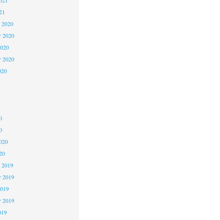
021
21
 2020
 2020
2020
r 2020
020
0
0
020
20
 2019
 2019
2019
r 2019
019