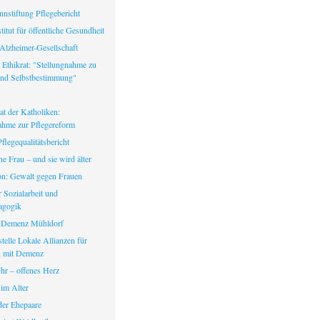
nstiftung Pflegebericht
itut für öffentliche Gesundheit
Alzheimer-Gesellschaft
 Ethikrat: "Stellungnahme zu
nd Selbstbestimmung"
at der Katholiken:
ahme zur Pflegereform
legequalitätsbericht
ine Frau – und sie wird älter
fon: Gewalt gegen Frauen
ür Sozialarbeit und
agogik
 Demenz Mühldorf
telle Lokale Allianzen für
 mit Demenz
hr – offenes Herz
 im Alter
er Ehepaare