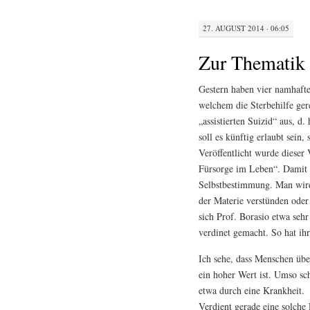
27. AUGUST 2014 · 06:05
Zur Thematik 
Gestern haben vier namhafte
welchem die Sterbehilfe gere
„assistierten Suizid“ aus, 
soll es künftig erlaubt sein
Veröffentlicht wurde diese
Fürsorge im Leben“. Damit 
Selbstbestimmung. Man wird
der Materie verstünden oder d
sich Prof. Borasio etwa seh
verdinet gemacht. So hat i
Ich sehe, dass Menschen über
ein hoher Wert ist. Umso sc
etwa durch eine Krankheit.
Verdient gerade eine solche 