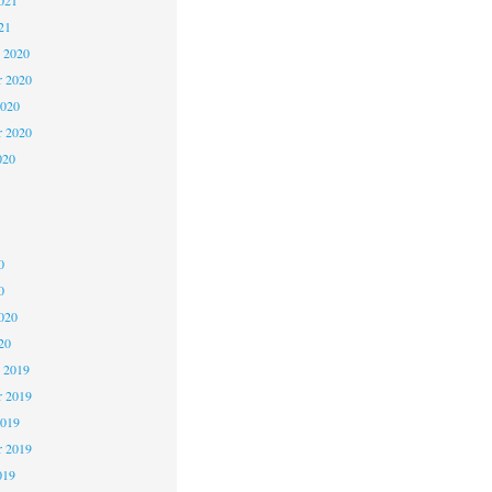
021
21
 2020
 2020
2020
r 2020
020
0
0
020
20
 2019
 2019
2019
r 2019
019