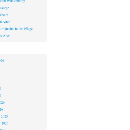
eirat Waldkraiburg
elsorge
aheim
m Alter
r Qualität in der Pflege
m Alter
026
6
6
026
26
 2025
 2025