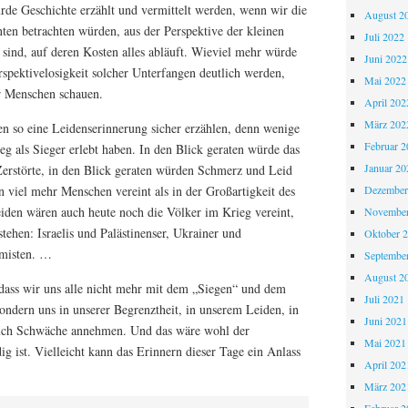
de Geschichte erzählt und vermittelt werden, wenn wir die
August 2
ten betrachten würden, aus der Perspektive der kleinen
Juli 2022
 sind, auf deren Kosten alles abläuft. Wieviel mehr würde
Juni 2022
rspektivelosigkeit solcher Unterfangen deutlich werden,
Mai 2022
r Menschen schauen.
April 202
März 202
en so eine Leidenserinnerung sicher erzählen, denn wenige
Februar 2
g als Sieger erlebt haben. In den Blick geraten würde das
Januar 20
erstörte, in den Blick geraten würden Schmerz und Leid
 viel mehr Menschen vereint als in der Großartigkeit des
Dezember
eiden wären auch heute noch die Völker im Krieg vereint,
November
stehen: Israelis und Palästinenser, Ukrainer und
Oktober 
amisten. …
Septembe
August 2
, dass wir uns alle nicht mehr mit dem „Siegen“ und dem
Juli 2021
sondern uns in unserer Begrenztheit, in unserem Leiden, in
Juni 2021
auch Schwäche annehmen. Und das wäre wohl der
Mai 2021
g ist. Vielleicht kann das Erinnern dieser Tage ein Anlass
April 202
März 202