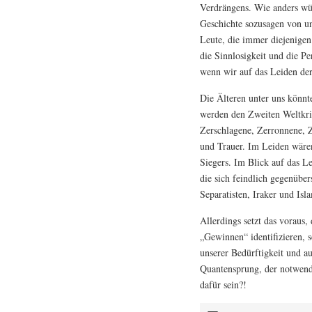
Verdrängens. Wie anders wür
Geschichte sozusagen von un
Leute, die immer diejenigen
die Sinnlosigkeit und die Pe
wenn wir auf das Leiden de
Die Älteren unter uns könnt
werden den Zweiten Weltkrie
Zerschlagene, Zerronnene, Z
und Trauer. Im Leiden wären
Siegers. Im Blick auf das L
die sich feindlich gegenüber
Separatisten, Iraker und Isl
Allerdings setzt das voraus
„Gewinnen“ identifizieren, 
unserer Bedürftigkeit und 
Quantensprung, der notwendi
dafür sein?!