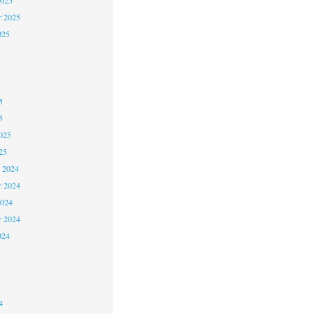
2025
r 2025
025
5
5
025
25
 2024
 2024
2024
r 2024
024
4