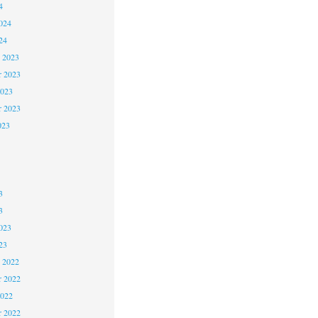
4
024
24
 2023
 2023
2023
r 2023
023
3
3
023
23
 2022
 2022
2022
r 2022