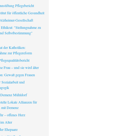
nstiftung Pflegebericht
itut für öffentliche Gesundheit
Alzheimer-Gesellschaft
 Ethikrat: "Stellungnahme zu
nd Selbstbestimmung"
at der Katholiken:
ahme zur Pflegereform
legequalitätsbericht
ine Frau – und sie wird älter
fon: Gewalt gegen Frauen
ür Sozialarbeit und
agogik
 Demenz Mühldorf
telle Lokale Allianzen für
 mit Demenz
hr – offenes Herz
 im Alter
er Ehepaare