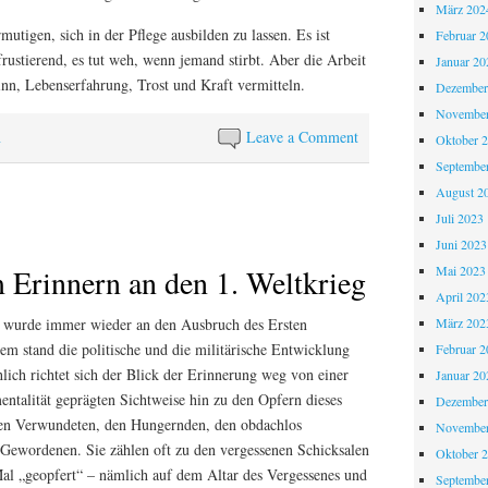
März 202
mutigen, sich in der Pflege ausbilden zu lassen. Es ist
Februar 2
ustierend, es tut weh, wenn jemand stirbt. Aber die Arbeit
Januar 20
inn, Lebenserfahrung, Trost und Kraft vermitteln.
Dezember
November
n
Leave a Comment
Oktober 
Septembe
August 2
Juli 2023
Juni 2023
Erinnern an den 1. Weltkrieg
Mai 2023
April 202
 wurde immer wieder an den Ausbruch des Ersten
März 202
lem stand die politische und die militärische Entwicklung
Februar 2
lich richtet sich der Blick der Erinnerung weg von einer
Januar 20
talität geprägten Sichtweise hin zu den Opfern dieses
Dezember
den Verwundeten, den Hungernden, den obdachlos
November
Gewordenen. Sie zählen oft zu den vergessenen Schicksalen
Oktober 
al „geopfert“ – nämlich auf dem Altar des Vergessenes und
Septembe