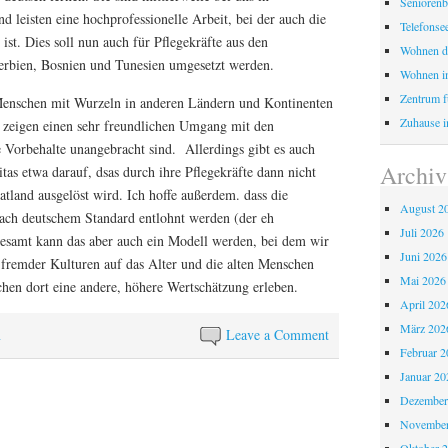
Seniorenb
leisten eine hochprofessionelle Arbeit, bei der auch die
Telefonse
st. Dies soll nun auch für Pflegekräfte aus den
Wohnen d
erbien, Bosnien und Tunesien umgesetzt werden.
Wohnen i
Zentrum fü
e Menschen mit Wurzeln in anderen Ländern und Kontinenten
Zuhause i
d zeigen einen sehr freundlichen Umgang mit den
 Vorbehalte unangebracht sind. Allerdings gibt es auch
Archiv
tas etwa darauf, dsas durch ihre Pflegekräfte dann nicht
tland ausgelöst wird. Ich hoffe außerdem. dass die
August 2
nach deutschem Standard entlohnt werden (der eh
Juli 2026
sgesamt kann das aber auch ein Modell werden, bei dem wir
Juni 2026
 fremder Kulturen auf das Alter und die alten Menschen
Mai 2026
chen dort eine andere, höhere Wertschätzung erleben.
April 202
März 202
n
Leave a Comment
Februar 2
Januar 20
Dezember
November