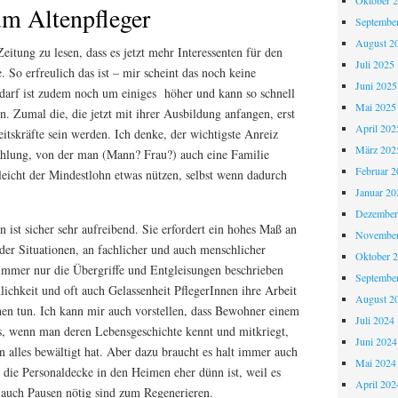
Oktober 
m Altenpfleger
Septembe
August 2
eitung zu lesen, dass es jetzt mehr Interessenten für den
Juli 2025
. So erfreulich das ist – mir scheint das noch keine
Juni 2025
darf ist zudem noch um einiges höher und kann so schnell
Mai 2025
. Zumal die, die jetzt mit ihrer Ausbildung anfangen, erst
April 202
itskräfte sein werden. Ich denke, der wichtigste Anreiz
März 202
hlung, von der man (Mann? Frau?) auch eine Familie
Februar 2
leicht der Mindestlohn etwas nützen, selbst wenn dadurch
Januar 20
Dezember
in ist sicher sehr aufreibend. Sie erfordert ein hohes Maß an
November
der Situationen, an fachlicher und auch menschlicher
Oktober 
mmer nur die Übergriffe und Entgleisungen beschrieben
Septembe
lichkeit und oft auch Gelassenheit PflegerInnen ihre Arbeit
August 2
en tun. Ich kann mir auch vorstellen, dass Bewohner einem
Juli 2024
s, wenn man deren Lebensgeschichte kennt und mitkriegt,
Juni 2024
n alles bewältigt hat. Aber dazu braucht es halt immer auch
Mai 2024
il die Personaldecke in den Heimen eher dünn ist, weil es
April 202
l auch Pausen nötig sind zum Regenerieren.