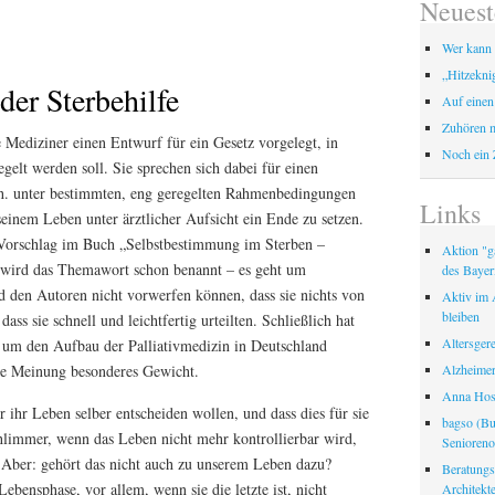
Neuest
Wer kann 
„Hitzekni
der Sterbehilfe
Auf einen
Zuhören m
 Mediziner einen Entwurf für ein Gesetz vorgelegt, in
Noch ein 
gelt werden soll. Sie sprechen sich dabei für einen
d. h. unter bestimmten, eng geregelten Rahmenbedingungen
Links
, seinem Leben unter ärztlicher Aufsicht ein Ende zu setzen.
r Vorschlag im Buch „Selbstbestimmung im Sterben –
Aktion "ga
wird das Themawort schon benannt – es geht um
des Bayer
 den Autoren nicht vorwerfen können, dass sie nichts von
Aktiv im A
bleiben
ass sie schnell und leichtfertig urteilten. Schließlich hat
Altersger
r um den Aufbau der Palliativmedizin in Deutschland
Alzheimer
hre Meinung besonderes Gewicht.
Anna Hosp
 ihr Leben selber entscheiden wollen, und dass dies für sie
bagso (Bu
hlimmer, wenn das Leben nicht mehr kontrollierbar wird,
Seniorenor
 Aber: gehört das nicht auch zu unserem Leben dazu?
Beratungss
Lebensphase, vor allem, wenn sie die letzte ist, nicht
Architek