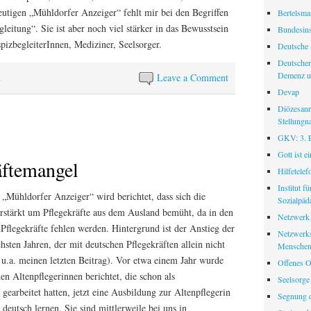
utigen „Mühldorfer Anzeiger“ fehlt mir bei den Begriffen
Bertelsman
leitung“. Sie ist aber noch viel stärker in das Bewusstsein
Bundesinst
pizbegleiterInnen, Mediziner, Seelsorger.
Deutsche 
Deutscher
Demenz u
n
Leave a Comment
Devap
Diözesanr
Stellungn
GKV: 3. Pf
Gott ist e
äftemangel
Hilfetele
Institut f
 „Mühldorfer Anzeiger“ wird berichtet, dass sich die
Sozialpäd
rstärkt um Pflegekräfte aus dem Ausland bemüht, da in den
Netzwerk
Pflegekräfte fehlen werden. Hintergrund ist der Anstieg der
Netzwerks
hsten Jahren, der mit deutschen Pflegekräften allein nicht
Menschen
e u.a. meinen letzten Beitrag). Vor etwa einem Jahr wurde
Offenes O
n Altenpflegerinnen berichtet, die schon als
Seelsorge
earbeitet hatten, jetzt eine Ausbildung zur Altenpflegerin
Segnung d
 deutsch lernen. Sie sind mittlerweile bei uns in