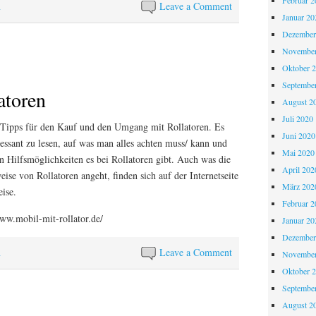
Februar 2
n
Leave a Comment
Januar 20
Dezember
November
Oktober 
Septembe
atoren
August 2
Juli 2020
s Tipps für den Kauf und den Umgang mit Rollatoren. Es
Juni 2020
essant zu lesen, auf was man alles achten muss/ kann und
Mai 2020
n Hilfsmöglichkeiten es bei Rollatoren gibt. Auch was die
April 202
ise von Rollatoren angeht, finden sich auf der Internetseite
März 202
ise.
Februar 2
www.mobil-mit-rollator.de/
Januar 20
Dezember
n
Leave a Comment
November
Oktober 
Septembe
August 2