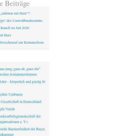
e Beiträge
„zuhören mit Herz“?
gge“ des Umweltbundesamtes
 Ratsch im Juli 2026
it Herz
Zwischenruf zur Rentenreform
nz jung, ganz alt, ganz ohr"
ischen Sozialministeriums
lter – körperlich und geistig fit
echtes Umbauen
-Gesellschaft in Deutschland
iz Verein
ndesarbeitsgemeinschaft der
ganisationen e. V.)
telle Barrierefreiheit der Bayer.
tenkammer