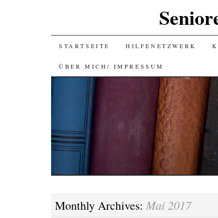
Senior
SKIP
STARTSEITE
HILFENETZWERK
K
TO
ÜBER MICH/ IMPRESSUM
CONTENT
Mai 2017
Monthly Archives: