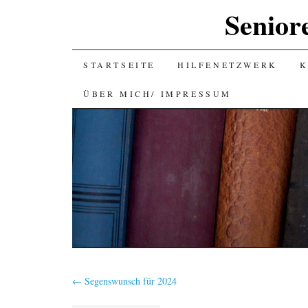
Senior
SKIP
STARTSEITE
HILFENETZWERK
K
TO
ÜBER MICH/ IMPRESSUM
CONTENT
←
Segenswunsch für 2024