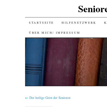
Senior
SKIP
STARTSEITE
HILFENETZWERK
K
TO
ÜBER MICH/ IMPRESSUM
CONTENT
←
Der heilige Geist der Senioren