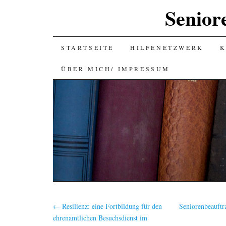
Senior
SKIP
STARTSEITE
HILFENETZWERK
K
TO
ÜBER MICH/ IMPRESSUM
CONTENT
←
Resilienz: eine Fortbildung für den
Seniorenbeauftr
ehrenamtlichen Besuchsdienst im