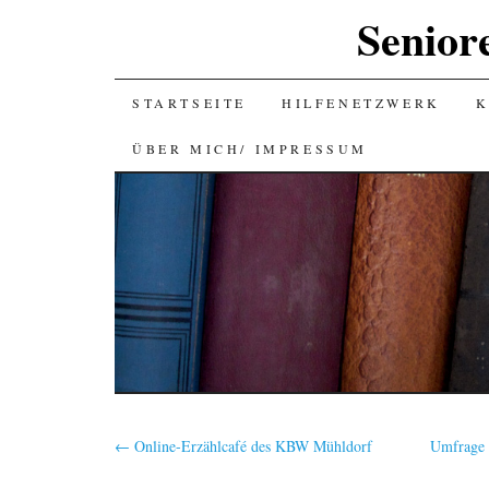
Senior
SKIP
STARTSEITE
HILFENETZWERK
K
TO
ÜBER MICH/ IMPRESSUM
CONTENT
←
Online-Erzählcafé des KBW Mühldorf
Umfrage d