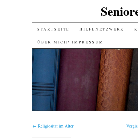
Senior
SKIP
STARTSEITE
HILFENETZWERK
K
TO
ÜBER MICH/ IMPRESSUM
CONTENT
←
Religiosität im Alter
Vergis