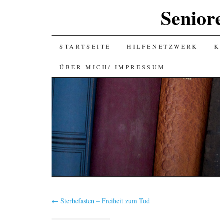
Senior
SKIP
STARTSEITE
HILFENETZWERK
K
TO
ÜBER MICH/ IMPRESSUM
CONTENT
←
Sterbefasten – Freiheit zum Tod