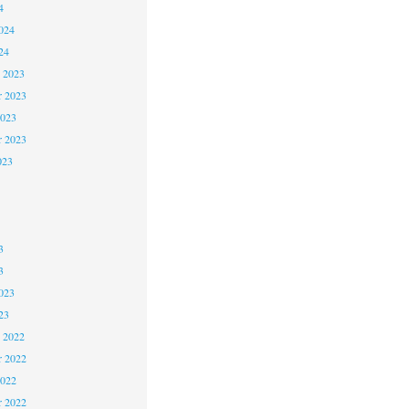
4
024
24
 2023
 2023
2023
r 2023
023
3
3
023
23
 2022
 2022
2022
r 2022