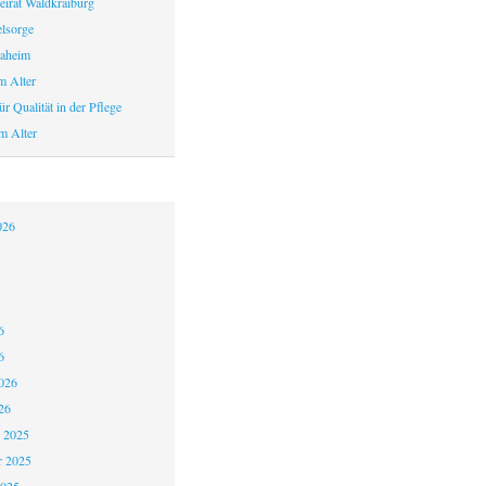
eirat Waldkraiburg
elsorge
aheim
m Alter
r Qualität in der Pflege
m Alter
026
6
6
026
26
 2025
 2025