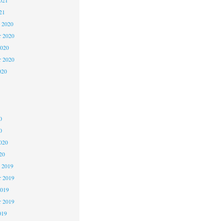
021
21
 2020
 2020
2020
r 2020
020
0
0
020
20
 2019
 2019
2019
r 2019
019