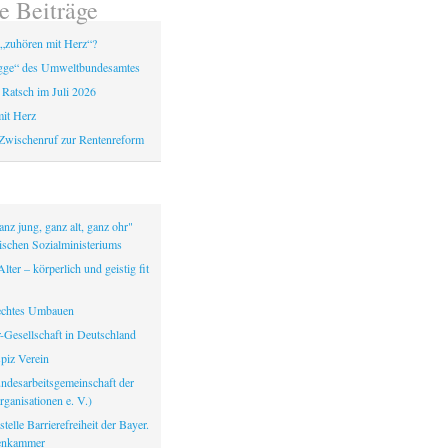
e Beiträge
„zuhören mit Herz“?
gge“ des Umweltbundesamtes
 Ratsch im Juli 2026
it Herz
Zwischenruf zur Rentenreform
nz jung, ganz alt, ganz ohr"
ischen Sozialministeriums
lter – körperlich und geistig fit
echtes Umbauen
-Gesellschaft in Deutschland
iz Verein
ndesarbeitsgemeinschaft der
ganisationen e. V.)
telle Barrierefreiheit der Bayer.
tenkammer