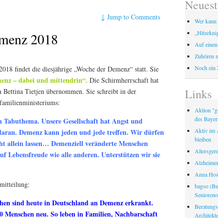
Neuest
↓
Jump to Comments
Wer kann 
„Hitzekni
menz 2018
Auf einen
Zuhören m
Noch ein 
018 findet die diesjährige „Woche der Demenz“ statt. Sie
nz – dabei und mittendrin“.
Die Schirmherrschaft hat
Links
 Bettina Tietjen übernommen. Sie schreibt in der
familienministeriums:
Aktion "ga
des Bayer
n Tabuthema. Unsere Gesellschaft hat Angst und
Aktiv im A
aran. Demenz kann jeden und jede treffen. Wir dürfen
bleiben
t allein lassen… Demenziell veränderte Menschen
Altersger
uf Lebensfreude wie alle anderen. Unterstützen wir sie
Alzheimer
Anna Hosp
mitteilung:
bagso (Bu
Seniorenor
hen sind heute in Deutschland an Demenz erkrankt.
Beratungss
0 Menschen neu. So leben in Familien, Nachbarschaft
Architek