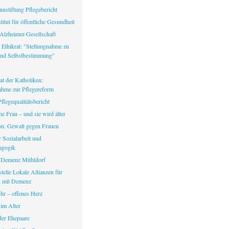
nstiftung Pflegebericht
itut für öffentliche Gesundheit
Alzheimer-Gesellschaft
 Ethikrat: "Stellungnahme zu
nd Selbstbestimmung"
at der Katholiken:
ahme zur Pflegereform
legequalitätsbericht
ine Frau – und sie wird älter
fon: Gewalt gegen Frauen
ür Sozialarbeit und
agogik
 Demenz Mühldorf
telle Lokale Allianzen für
 mit Demenz
hr – offenes Herz
 im Alter
er Ehepaare