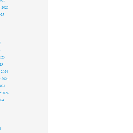
2025
r 2025
025
5
5
025
25
 2024
 2024
2024
r 2024
024
4