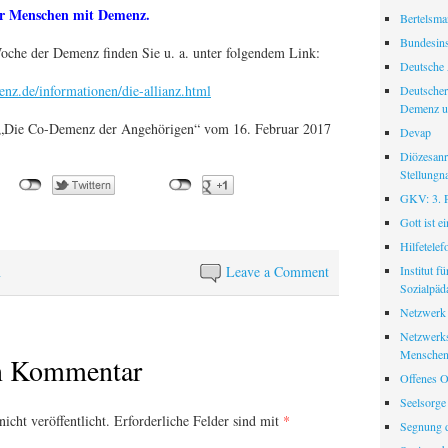
hr Menschen mit Demenz.
Bertelsman
Bundesinst
oche der Demenz finden Sie u. a. unter folgendem Link:
Deutsche 
enz.de/informationen/die-allianz.html
Deutscher
Demenz u
: „Die Co-Demenz der Angehörigen“ vom 16. Februar 2017
Devap
Diözesanr
Stellungn
GKV: 3. Pf
Gott ist e
Hilfetele
Institut f
n
Leave a Comment
Sozialpäd
Netzwerk
Netzwerks
Menschen
en Kommentar
Offenes O
Seelsorge
icht veröffentlicht.
Erforderliche Felder sind mit
*
Segnung d