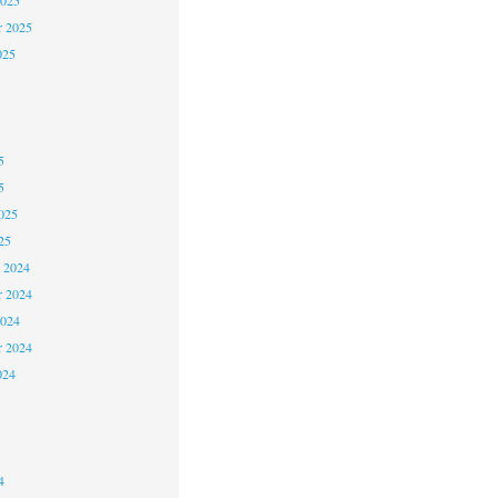
2025
r 2025
025
5
5
025
25
 2024
 2024
2024
r 2024
024
4