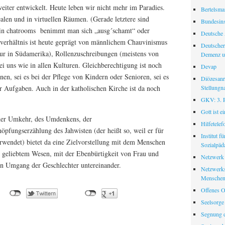
eiter entwickelt. Heute leben wir nicht mehr im Paradies.
Bertelsman
alen und in virtuellen Räumen. (Gerade letztere sind
Bundesinst
in chatrooms benimmt man sich „ausg´schamt“ oder
Deutsche 
verhältnis ist heute geprägt von männlichem Chauvinismus
Deutscher
r in Südamerika), Rollenzuschreibungen (meistens von
Demenz u
i uns wie in allen Kulturen. Gleichberechtigung ist noch
Devap
nen, sei es bei der Pflege von Kindern oder Senioren, sei es
Diözesanr
Stellungn
er Aufgaben. Auch in der katholischen Kirche ist da noch
GKV: 3. Pf
Gott ist e
t der Umkehr, des Umdenkens, der
Hilfetele
öpfungserzählung des Jahwisten (der heißt so, weil er für
Institut f
wendet) bietet da eine Zielvorstellung mit dem Menschen
Sozialpäd
 geliebtem Wesen, mit der Ebenbürtigkeit von Frau und
Netzwerk
 Umgang der Geschlechter untereinander.
Netzwerks
Menschen
Offenes O
Seelsorge
Segnung d