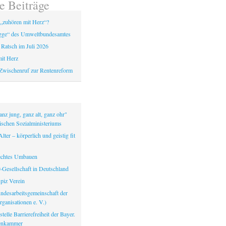
e Beiträge
„zuhören mit Herz“?
gge“ des Umweltbundesamtes
 Ratsch im Juli 2026
it Herz
Zwischenruf zur Rentenreform
nz jung, ganz alt, ganz ohr"
ischen Sozialministeriums
lter – körperlich und geistig fit
echtes Umbauen
-Gesellschaft in Deutschland
iz Verein
ndesarbeitsgemeinschaft der
ganisationen e. V.)
telle Barrierefreiheit der Bayer.
tenkammer