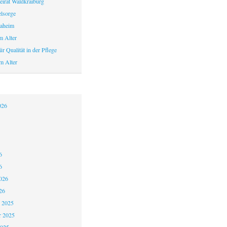
eirat Waldkraiburg
elsorge
aheim
m Alter
r Qualität in der Pflege
m Alter
026
6
6
026
26
 2025
 2025