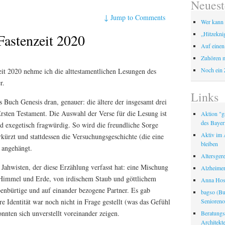
Neuest
↓
Jump to Comments
Wer kann 
„Hitzekni
Fastenzeit 2020
Auf einen
Zuhören m
Noch ein 
eit 2020 nehme ich die alttestamentlichen Lesungen des
r.
Links
s Buch Genesis dran, genauer: die ältere der insgesamt drei
sten Testament. Die Auswahl der Verse für die Lesung ist
Aktion "ga
des Bayer
nd exegetisch fragwürdig. So wird die freundliche Sorge
Aktiv im A
kürzt und stattdessen die Versuchungsgeschichte (die eine
bleiben
) angehängt.
Altersger
Jahwisten, der diese Erzählung verfasst hat:
eine Mischung
Alzheimer
Himmel und Erde, von irdischem Staub und göttlichem
Anna Hosp
enbürtige und auf einander bezogene Partner. Es gab
bagso (Bu
Seniorenor
e Identität war noch nicht in Frage gestellt (was das Gefühl
onnten sich unverstellt voreinander zeigen.
Beratungss
Architek