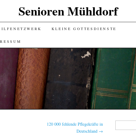
Senioren Mühldorf
HILFENETZWERK
KLEINE GOTTESDIENSTE
PRESSUM
Suchen
120 000 fehlende Pflegekräfte in
nach:
Deutschland
→