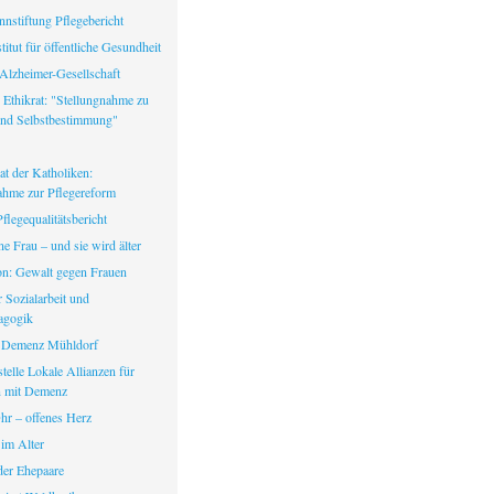
nstiftung Pflegebericht
itut für öffentliche Gesundheit
Alzheimer-Gesellschaft
 Ethikrat: "Stellungnahme zu
nd Selbstbestimmung"
at der Katholiken:
ahme zur Pflegereform
legequalitätsbericht
ine Frau – und sie wird älter
fon: Gewalt gegen Frauen
ür Sozialarbeit und
agogik
 Demenz Mühldorf
telle Lokale Allianzen für
 mit Demenz
hr – offenes Herz
 im Alter
er Ehepaare