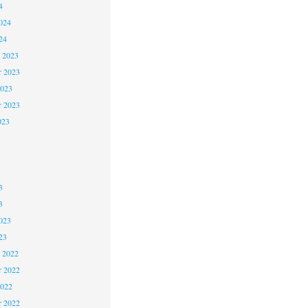
4
024
24
 2023
 2023
2023
r 2023
023
3
3
023
23
 2022
 2022
2022
r 2022