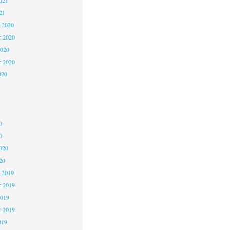
021
21
 2020
 2020
2020
r 2020
020
0
0
020
20
 2019
 2019
2019
r 2019
019