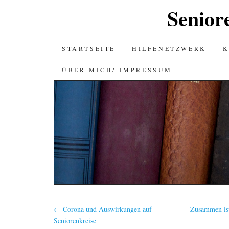
Senior
SKIP
STARTSEITE
HILFENETZWERK
K
TO
ÜBER MICH/ IMPRESSUM
CONTENT
←
Corona und Auswirkungen auf
Zusammen ist
Seniorenkreise