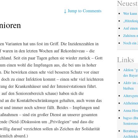
Neuest
↓
Jump to Comments
Wer kann 
„Hitzekni
nioren
Auf einen
Zuhören m
Noch ein 
en Varianten hat uns fest im Griff. Die Inzidenzzahlen in
 waren in den letzten Wochen auf Rekordniveau – die
Links
chland. Seit ein paar Tagen gehen sie wieder zurück – Gott
zum einen wohl die Impfungen aus, die bei uns in hoher
Aktion "ga
Die bewirken einen sehr viel besseren Schutz vor einer
des Bayer
s doch zu einer Infektion kommt – einen sehr viel leichteren
Aktiv im A
tung der Krankenhäuser und der Intensivstationen führt.
bleiben
 auf den Seniorenbereich schaue) haben sich die
Altersger
nd an die Kontaktbeschränkungen gehalten, auch wenn das
Alzheimer
 ist und immer noch schwer fällt. Beides – Impfungen und
Anna Hosp
aßnahmen – sind ein großer Dienst an unserer gesamten
bagso (Bu
nde (Neid-)Diskussion um „Privilegien“ und dass die
Seniorenor
illig darauf verzichten sollen als Zeichen der Solidarität
Beratungss
iemlich absurd.)
Architek