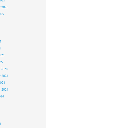
2025
r 2025
025
5
5
025
25
 2024
 2024
2024
r 2024
024
4