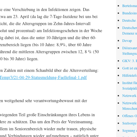
Bertelsman
die eine Verschiebung in den Infektionen zeigen. Das
Bundesinst
wa am 23. April (da lag die 7-Tage-Inzidenz bei uns bei
Deutsche 
licht, die die Altersgruppen im Zehn-Jahres-Intervall
Deutscher
bsolut und prozentual) am Infektionsgeschehen in der Woche
Demenz u
ig dabei ist, dass die unter 10-Jährigen und die über 60-
Devap
zenzbereich liegen (bis 10 Jahre: 8,9%, über 60 Jahre
Diözesanr
ährend die mittleren Altersgruppen zwischen 12, 8 % (50
Stellungn
0 bis 30 Jahre) liegen.
GKV: 3. Pf
Gott ist e
en Zahlen mit einem Schaubild über die Altersverteilung:
Hilfetele
Temp/3/21-04-29-Statusmeldung-Faellefinal-1.pdf
Institut f
Sozialpäd
Netzwerk
en weitgehend sehr verantwortungsbewusst mit der
Netzwerks
Menschen
iegenden Teil große Einschränkungen ihres Lebens in
Offenes O
ere zu schützen. Das um den Preis der Vereinsamung.
Seelsorge
llem im Seniorenbereich wieder mehr trauen, physische
Segnung d
 und Verbindungen wieder aufzunehmen – natürlich unter