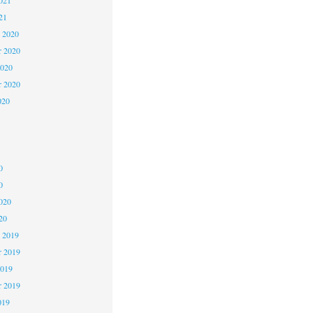
021
21
 2020
 2020
2020
r 2020
020
0
0
020
20
 2019
 2019
2019
r 2019
019