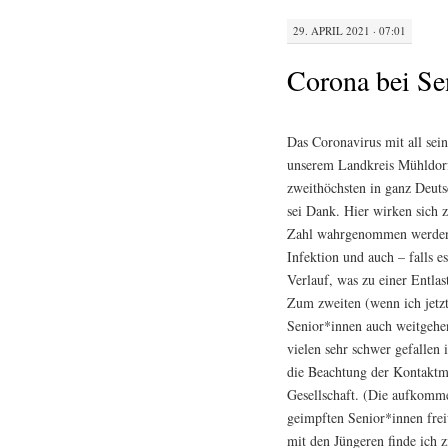
29. APRIL 2021 · 07:01
Corona bei Se
Das Coronavirus mit all sein
unserem Landkreis Mühldorf
zweithöchsten in ganz Deuts
sei Dank. Hier wirken sich 
Zahl wahrgenommen werden. 
Infektion und auch – falls e
Verlauf, was zu einer Entlas
Zum zweiten (wenn ich jetzt
Senior*innen auch weitgehe
vielen sehr schwer gefallen
die Beachtung der Kontaktm
Gesellschaft. (Die aufkomme
geimpften Senior*innen freiw
mit den Jüngeren finde ich z