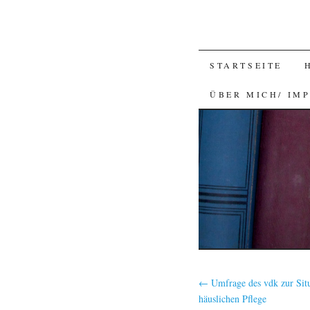
SKIP
STARTSEITE
TO
ÜBER MICH/ IM
CONTENT
←
Umfrage des vdk zur Situ
häuslichen Pflege