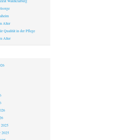
eirat Waldkraiburg
elsorge
aheim
m Alter
r Qualität in der Pflege
m Alter
026
6
6
026
26
 2025
 2025