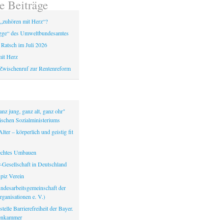
e Beiträge
„zuhören mit Herz“?
gge“ des Umweltbundesamtes
 Ratsch im Juli 2026
it Herz
Zwischenruf zur Rentenreform
nz jung, ganz alt, ganz ohr"
ischen Sozialministeriums
lter – körperlich und geistig fit
echtes Umbauen
-Gesellschaft in Deutschland
iz Verein
ndesarbeitsgemeinschaft der
ganisationen e. V.)
telle Barrierefreiheit der Bayer.
tenkammer