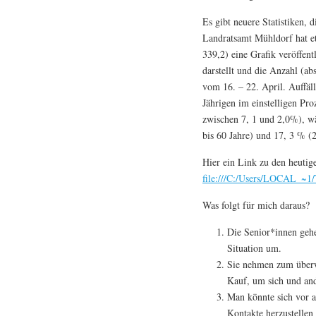
Es gibt neuere Statistiken, 
Landratsamt Mühldorf hat et
339,2) eine Grafik veröffent
darstellt und die Anzahl (a
vom 16. – 22. April. Auffäll
Jährigen im einstelligen Pro
zwischen 7, 1 und 2,0%), w
bis 60 Jahre) und 17, 3 % (2
Hier ein Link zu den heutig
file:///C:/Users/LOCAL_~1/
Was folgt für mich daraus?
Die Senior*innen geh
Situation um.
Sie nehmen zum überw
Kauf, um sich und and
Man könnte sich vor a
Kontakte herzustellen