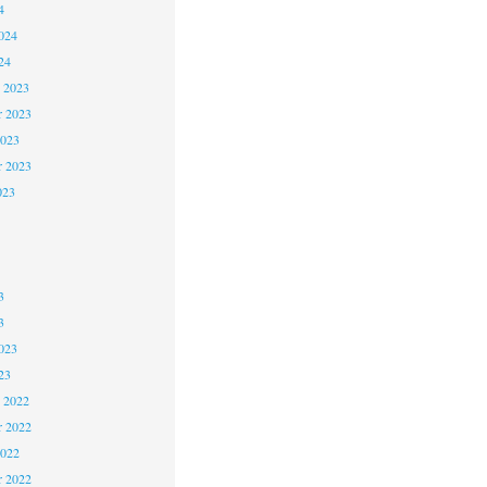
4
024
24
 2023
 2023
2023
r 2023
023
3
3
023
23
 2022
 2022
2022
r 2022