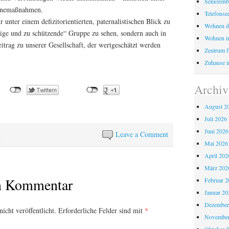
Seniorenb
ienemaßnahmen.
Telefonse
r unter einem defizitorientierten, paternalistischen Blick zu
Wohnen d
ftige und zu schützende“ Gruppe zu sehen, sondern auch in
Wohnen i
itrag zu unserer Gesellschaft, der wertgeschätzt werden
Zentrum fü
Zuhause i
Archiv
August 2
Juli 2026
Juni 2026
n
Leave a Comment
Mai 2026
April 202
März 202
en Kommentar
Februar 2
Januar 20
Dezember
icht veröffentlicht.
Erforderliche Felder sind mit
*
November