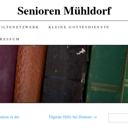
Senioren Mühldorf
HILFENETZWERK
KLEINE GOTTESDIENSTE
PRESSUM
Suchen
ation in der
Digitale Hilfe bei Demenz
→
nach: