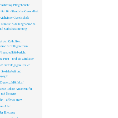
nstiftung Pflegebericht
itut für öffentliche Gesundheit
Alzheimer-Gesellschaft
 Ethikrat: "Stellungnahme zu
nd Selbstbestimmung"
at der Katholiken:
ahme zur Pflegereform
legequalitätsbericht
ine Frau – und sie wird älter
fon: Gewalt gegen Frauen
ür Sozialarbeit und
agogik
 Demenz Mühldorf
telle Lokale Allianzen für
 mit Demenz
hr – offenes Herz
 im Alter
er Ehepaare