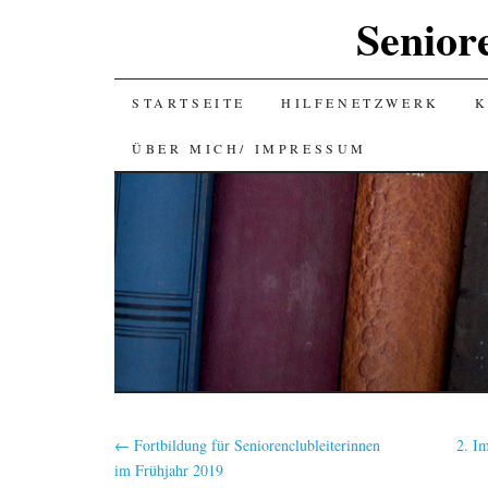
Senior
SKIP
STARTSEITE
HILFENETZWERK
K
TO
ÜBER MICH/ IMPRESSUM
CONTENT
←
Fortbildung für Seniorenclubleiterinnen
2. I
im Frühjahr 2019