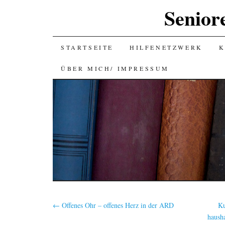
Senior
SKIP
STARTSEITE
HILFENETZWERK
K
TO
ÜBER MICH/ IMPRESSUM
CONTENT
←
Offenes Ohr – offenes Herz in der ARD
Ku
haush