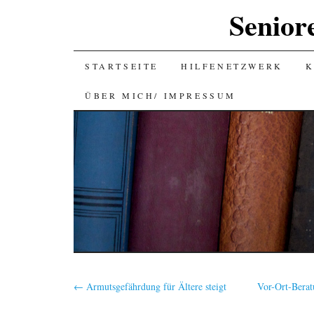
Senior
SKIP
STARTSEITE
HILFENETZWERK
K
TO
ÜBER MICH/ IMPRESSUM
CONTENT
←
Armutsgefährdung für Ältere steigt
Vor-Ort-Berat