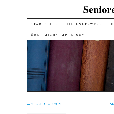
Senior
SKIP
STARTSEITE
HILFENETZWERK
K
TO
ÜBER MICH/ IMPRESSUM
CONTENT
←
Zum 4. Advent 2021
St