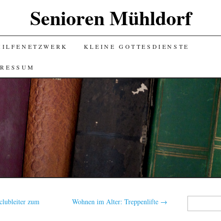
Senioren Mühldorf
HILFENETZWERK
KLEINE GOTTESDIENSTE
PRESSUM
Suchen
clubleiter zum
Wohnen im Alter: Treppenlifte
→
nach: