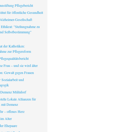
nstiftung Pflegebericht
itut für öffentliche Gesundheit
Alzheimer-Gesellschaft
 Ethikrat: "Stellungnahme zu
nd Selbstbestimmung"
at der Katholiken:
ahme zur Pflegereform
legequalitätsbericht
ine Frau – und sie wird älter
fon: Gewalt gegen Frauen
ür Sozialarbeit und
agogik
 Demenz Mühldorf
telle Lokale Allianzen für
 mit Demenz
hr – offenes Herz
 im Alter
er Ehepaare