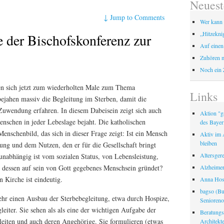
Neuest
↓
Jump to Comments
Wer kann 
„Hitzekni
 der Bischofskonferenz zur
Auf einen
Zuhören m
Noch ein 
en sich jetzt zum wiederholten Male zum Thema
Links
bejahen massiv die Begleitung im Sterben, damit die
Zuwendung erfahren. In diesem Dabeisein zeigt sich auch
Aktion "ga
enschen in jeder Lebeslage bejaht. Die katholischen
des Bayer
enschenbild, das sich in dieser Frage zeigt: Ist ein Mensch
Aktiv im A
bleiben
ung und dem Nutzen, den er für die Gesellschaft bringt
Altersger
 unabhängig ist vom sozialen Status, von Lebensleistung,
Alzheimer
 dessen auf sein von Gott gegebenes Menschsein gründet?
 Kirche ist eindeutig.
Anna Hosp
bagso (Bu
ehr einen Ausbau der Sterbebegleitung, etwa durch Hospize,
Seniorenor
gleiter. Sie sehen als als eine der wichtigen Aufgabe der
Beratungss
leiten und auch deren Angehörige. Sie formulieren (etwas
Architek