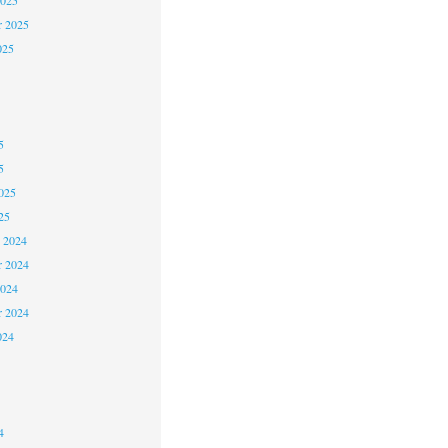
2025
r 2025
025
5
5
025
25
 2024
 2024
2024
r 2024
024
4