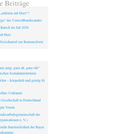
e Beiträge
„zuhören mit Herz“?
gge“ des Umweltbundesamtes
 Ratsch im Juli 2026
it Herz
Zwischenruf zur Rentenreform
nz jung, ganz alt, ganz ohr"
ischen Sozialministeriums
lter – körperlich und geistig fit
echtes Umbauen
-Gesellschaft in Deutschland
iz Verein
ndesarbeitsgemeinschaft der
ganisationen e. V.)
telle Barrierefreiheit der Bayer.
tenkammer