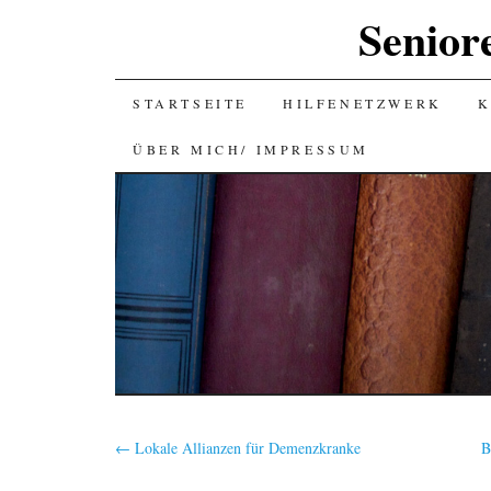
Senior
SKIP
STARTSEITE
HILFENETZWERK
K
TO
ÜBER MICH/ IMPRESSUM
CONTENT
←
Lokale Allianzen für Demenzkranke
B