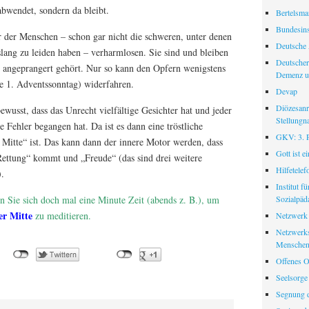
 abwendet, sondern da bleibt.
Bertelsman
Bundesinst
er der Menschen – schon gar nicht die schweren, unter denen
Deutsche 
slang zu leiden haben – verharmlosen. Sie sind und bleiben
Deutscher
 angeprangert gehört. Nur so kann den Opfern wenigstens
Demenz u
he 1. Adventssonntag) widerfahren.
Devap
Diözesanr
bewusst, dass das Unrecht vielfältige Gesichter hat und jeder
Stellungn
e Fehler begangen hat. Da ist es dann eine tröstliche
GKV: 3. Pf
r Mitte“ ist. Das kann dann der innere Motor werden, dass
Gott ist e
Rettung“ kommt und „Freude“ (das sind drei weitere
Hilfetele
.
Institut f
Sozialpäd
 Sie sich doch mal eine Minute Zeit (abends z. B.), um
er Mitte
zu meditieren.
Netzwerk
Netzwerks
Menschen
Offenes O
Seelsorge
Segnung d