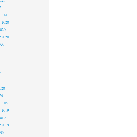
021
21
 2020
 2020
2020
r 2020
020
0
0
020
20
 2019
 2019
2019
r 2019
019