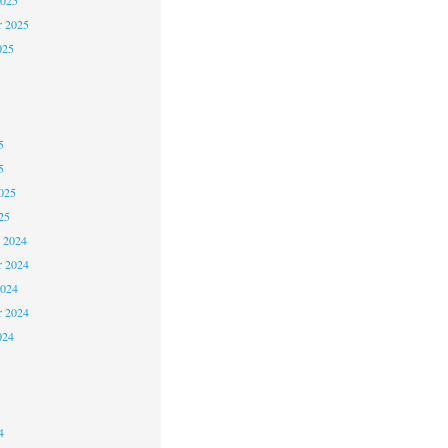
2025
r 2025
025
5
5
025
25
 2024
 2024
2024
r 2024
024
4