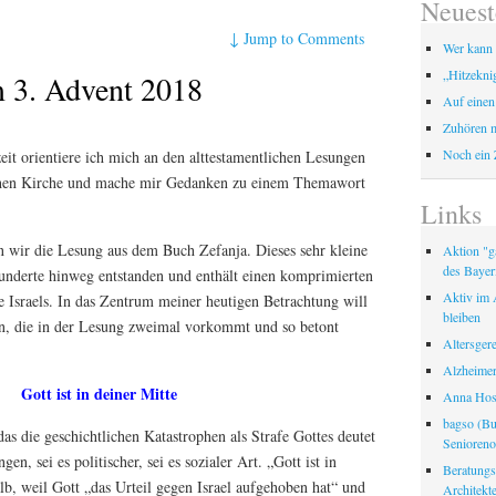
Neuest
↓
Jump to Comments
Wer kann 
„Hitzekni
 3. Advent 2018
Auf einen
Zuhören m
Noch ein 
eit orientiere ich mich an den alttestamentlichen Lesungen
schen Kirche und mache mir Gedanken zu einem Themawort
Links
 wir die Lesung aus dem Buch Zefanja. Dieses sehr kleine
Aktion "ga
des Bayer
underte hinweg entstanden und enthält einen komprimierten
Aktiv im A
e Israels. In das Zentrum meiner heutigen Betrachtung will
bleiben
en, die in der Lesung zweimal vorkommt und so betont
Altersger
Alzheimer
Gott ist in deiner Mitte
Anna Hosp
bagso (Bu
das die geschichtlichen Katastrophen als Strafe Gottes deutet
Seniorenor
gen, sei es politischer, sei es sozialer Art. „Gott ist in
Beratungss
lb, weil Gott „das Urteil gegen Israel aufgehoben hat“ und
Architek