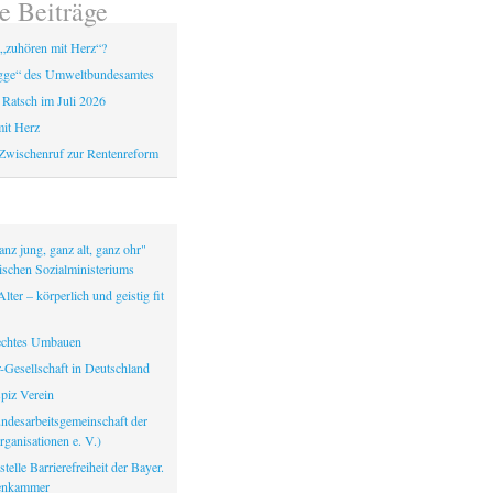
e Beiträge
„zuhören mit Herz“?
gge“ des Umweltbundesamtes
 Ratsch im Juli 2026
it Herz
Zwischenruf zur Rentenreform
nz jung, ganz alt, ganz ohr"
ischen Sozialministeriums
lter – körperlich und geistig fit
echtes Umbauen
-Gesellschaft in Deutschland
iz Verein
ndesarbeitsgemeinschaft der
ganisationen e. V.)
telle Barrierefreiheit der Bayer.
tenkammer