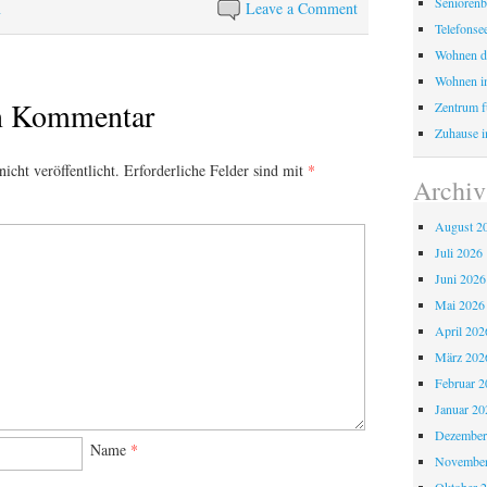
Seniorenb
n
Leave a Comment
Telefonse
Wohnen d
Wohnen i
en Kommentar
Zentrum fü
Zuhause i
icht veröffentlicht.
Erforderliche Felder sind mit
*
Archiv
August 2
Juli 2026
Juni 2026
Mai 2026
April 202
März 202
Februar 2
Januar 20
Dezember
Name
*
November