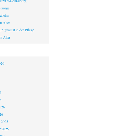
eirat Waldkraiburg
elsorge
aheim
m Alter
r Qualität in der Pflege
m Alter
026
6
6
026
26
 2025
 2025