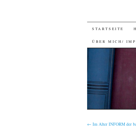
SKIP
STARTSEITE
TO
ÜBER MICH/ IM
CONTENT
←
Im Alter INFORM der b