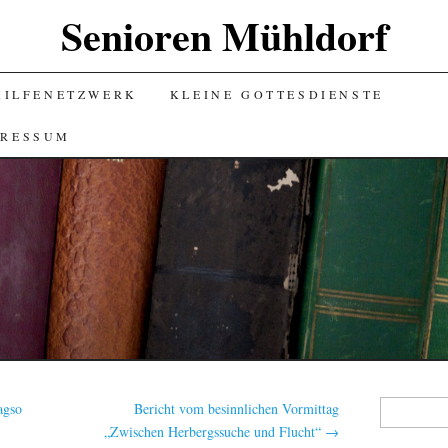
Senioren Mühldorf
HILFENETZWERK
KLEINE GOTTESDIENSTE
PRESSUM
Suchen
agso
Bericht vom besinnlichen Vormittag
nach:
„Zwischen Herbergssuche und Flucht“
→