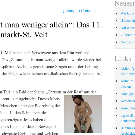
Neuest
↓
Jump to Comments
Wer kann 
„Hitzekni
 man weniger allein“: Das 11.
Auf einen
markt-St. Veit
Zuhören m
Noch ein 
11. Mal haben sich Verwitwete aus dem Pfarrverband
Links
n. Das „Zusammen ist man weniger allein“ wurde wieder bei
 spürbar. Auch das gemeinsame Singen unter der Leitung
Aktion "ga
 der Geige wieder seinen musikalischen Beitrag leistete, hat
des Bayer
Aktiv im A
bleiben
n Teil ein Bild der Statue „Christus in der Rast“
aus der
Altersger
urentius mitgebracht. Dieses Motiv
Alzheimer
e Menschen unter der Bedrohung der
Anna Hosp
chten. In den Schmerzen des
bagso (Bu
 gekreuzigten Jesus haben die
Seniorenor
igenes Leben entdeckt. Bewegend
Beratungss
 schwerste Ereignisse und welchen
Architek