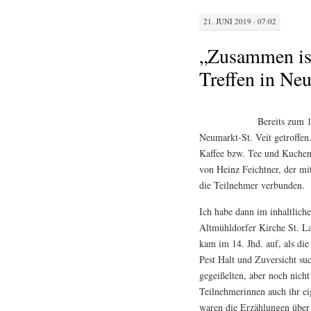
21. JUNI 2019 · 07:02
„Zusammen ist
Treffen in Neu
Bereits zum 
Neumarkt-St. Veit getroffe
Kaffee bzw. Tee und Kuchen
von Heinz Feichtner, der mit
die Teilnehmer verbunden.
Ich habe dann im inhaltliche
Altmühldorfer Kirche St. La
kam im 14. Jhd. auf, als di
Pest Halt und Zuversicht su
gegeißelten, aber noch nicht
Teilnehmerinnen auch ihr e
waren die Erzählungen über