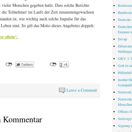
t vieler Menschen gegeben hatte. Dass solche Berichte
Bertelsman
ehr die Teilnehmer im Laufe der Zeit zusammengewachsen
Bundesinst
standen ist, wie wichtig auch solche Impulse für das
Deutsche 
Leben sind. So gilt das Motto dieses Angebotes doppelt:
Deutscher
Demenz u
r allein“.
Devap
Diözesanr
Stellungn
GKV: 3. Pf
Gott ist e
Hilfetele
Institut f
Sozialpäd
n
Leave a Comment
Netzwerk
Netzwerks
Menschen
Offenes O
en Kommentar
Seelsorge
Segnung d