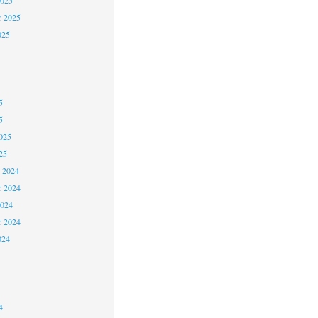
2025
r 2025
025
5
5
025
25
 2024
 2024
2024
r 2024
024
4