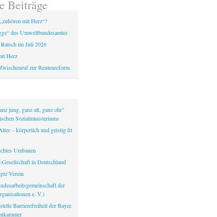
e Beiträge
„zuhören mit Herz“?
gge“ des Umweltbundesamtes
 Ratsch im Juli 2026
it Herz
Zwischenruf zur Rentenreform
nz jung, ganz alt, ganz ohr"
ischen Sozialministeriums
lter – körperlich und geistig fit
echtes Umbauen
-Gesellschaft in Deutschland
iz Verein
ndesarbeitsgemeinschaft der
ganisationen e. V.)
telle Barrierefreiheit der Bayer.
tenkammer