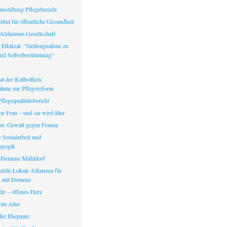
nstiftung Pflegebericht
itut für öffentliche Gesundheit
Alzheimer-Gesellschaft
 Ethikrat: "Stellungnahme zu
nd Selbstbestimmung"
at der Katholiken:
ahme zur Pflegereform
legequalitätsbericht
ine Frau – und sie wird älter
fon: Gewalt gegen Frauen
ür Sozialarbeit und
agogik
 Demenz Mühldorf
telle Lokale Allianzen für
 mit Demenz
hr – offenes Herz
 im Alter
er Ehepaare