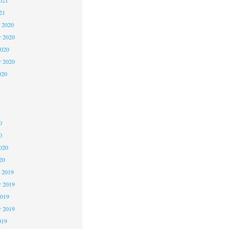
021
21
 2020
 2020
2020
r 2020
020
0
0
020
20
 2019
 2019
2019
r 2019
019