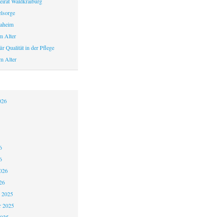
eirat Waldkraiburg
elsorge
aheim
m Alter
r Qualität in der Pflege
m Alter
026
6
6
026
26
 2025
 2025