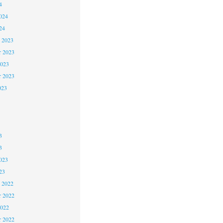
4
024
24
 2023
 2023
2023
r 2023
023
3
3
023
23
 2022
 2022
2022
r 2022