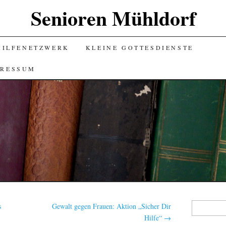
Senioren Mühldorf
HILFENETZWERK
KLEINE GOTTESDIENSTE
PRESSUM
Suchen
s
Gewalt gegen Frauen: Aktion „Sicher Dir
nach:
Hilfe“
→