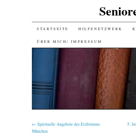
Senior
SKIP
STARTSEITE
HILFENETZWERK
K
TO
ÜBER MICH/ IMPRESSUM
CONTENT
←
Spirituelle Angebote des Erzbistums
5. I
München