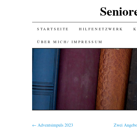
Senior
SKIP
STARTSEITE
HILFENETZWERK
K
TO
ÜBER MICH/ IMPRESSUM
CONTENT
←
Adventsimpuls 2023
Zwei Angebot