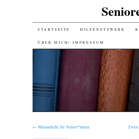
Senior
SKIP
STARTSEITE
HILFENETZWERK
K
TO
ÜBER MICH/ IMPRESSUM
CONTENT
←
Maiandacht für Senior*innen
Zwisc