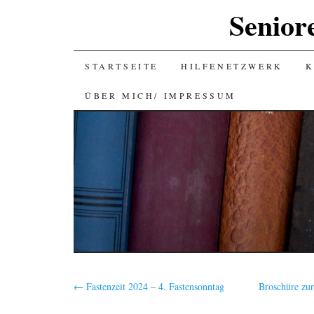
Senior
SKIP
STARTSEITE
HILFENETZWERK
K
TO
ÜBER MICH/ IMPRESSUM
CONTENT
←
Fastenzeit 2024 – 4. Fastensonntag
Broschüre zu