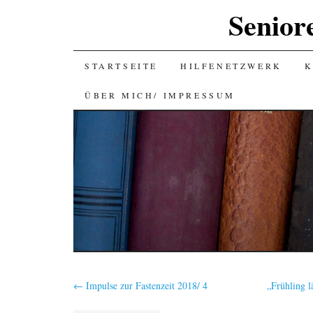
Senior
SKIP
STARTSEITE
HILFENETZWERK
K
TO
ÜBER MICH/ IMPRESSUM
CONTENT
←
Impulse zur Fastenzeit 2018/ 4
„Frühling 