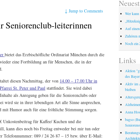
Neuest
↓
Jump to Comments
Wer kann 
„Hitzekni
r Seniorenclub-leiterinnen
Auf einen
Zuhören m
Noch ein 
ber
bietet das Erzbischöfliche Ordinariat München durch die
Links
wieder eine Fortbildung an für Menschen, die in der
d.
Aktion "ga
des Bayer
taltet diesen Nachmittag, der von
14.00 – 17.00 Uhr in
Aktiv im A
farrei St. Peter und Paul
stattfindet. Sie wird dabei
bleiben
nhalte als Anregung geben für die Seniorenclubs oder
Altersger
i wird sie in ihrer lebendigen Art alle Sinne ansprechen,
Alzheimer
 mit Humor auch für eine fröhliche Stimmung sorgen.
Anna Hosp
bagso (Bu
 € Unkostenbeitrag für Kaffee/ Kuchen und die
Seniorenor
l, kann dies noch bis Freitag entweder bei mir tun oder
Beratungss
der Telefonnummer: 089 / 24 26 87 – 15 bzw. über E-Mail:
Architek