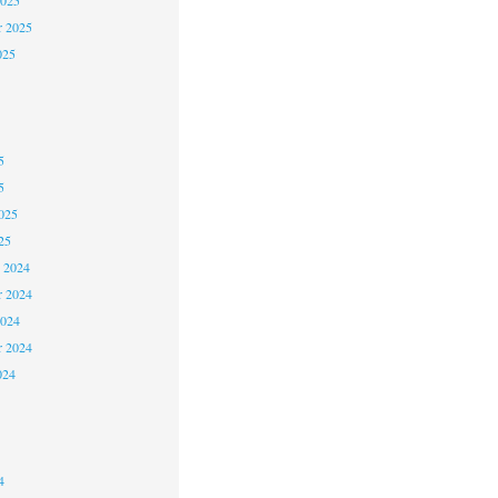
2025
r 2025
025
5
5
025
25
 2024
 2024
2024
r 2024
024
4