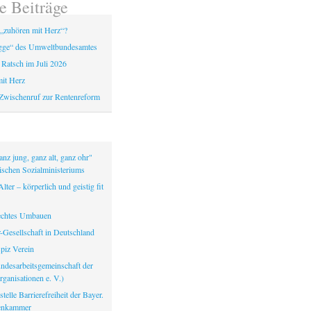
e Beiträge
„zuhören mit Herz“?
gge“ des Umweltbundesamtes
 Ratsch im Juli 2026
it Herz
Zwischenruf zur Rentenreform
nz jung, ganz alt, ganz ohr"
ischen Sozialministeriums
lter – körperlich und geistig fit
echtes Umbauen
-Gesellschaft in Deutschland
iz Verein
ndesarbeitsgemeinschaft der
ganisationen e. V.)
telle Barrierefreiheit der Bayer.
tenkammer