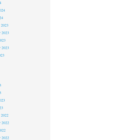
4
024
24
 2023
 2023
2023
r 2023
023
3
3
023
23
 2022
 2022
2022
r 2022