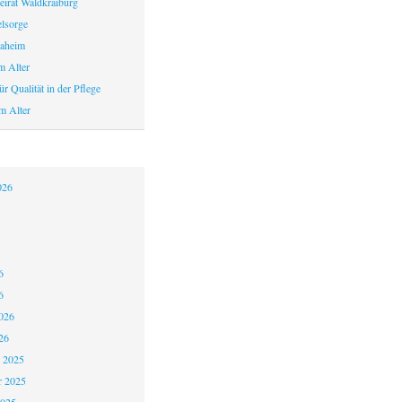
eirat Waldkraiburg
elsorge
aheim
m Alter
r Qualität in der Pflege
m Alter
026
6
6
026
26
 2025
 2025