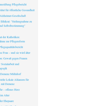
nstiftung Pflegebericht
itut für öffentliche Gesundheit
Alzheimer-Gesellschaft
 Ethikrat: "Stellungnahme zu
nd Selbstbestimmung"
at der Katholiken:
ahme zur Pflegereform
legequalitätsbericht
ine Frau – und sie wird älter
fon: Gewalt gegen Frauen
ür Sozialarbeit und
agogik
 Demenz Mühldorf
telle Lokale Allianzen für
 mit Demenz
hr – offenes Herz
 im Alter
er Ehepaare