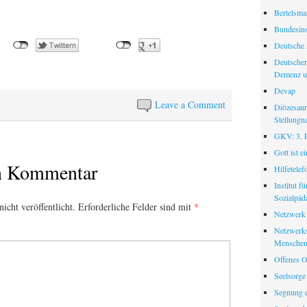
Bertelsman
Bundesinst
Deutsche 
Deutscher
Demenz u
Devap
n
Leave a Comment
Diözesanr
Stellungn
GKV: 3. Pf
Gott ist e
en Kommentar
Hilfetele
Institut f
Sozialpäd
icht veröffentlicht.
Erforderliche Felder sind mit
*
Netzwerk
Netzwerks
Menschen
Offenes O
Seelsorge
Segnung d