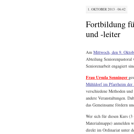
1. OKTOBER 2013 · 06:42
Fortbildung fü
und -leiter
Am
Mittwoch, den 9. Okto
Abteilung Seniorenpastoral 
Seniorenarbeit engagiert sin
Frau Ursula Senninger
ges
Mühldorf im Pfarrheim der P
verschiedene Methoden und I
andere Veranstaltungen. Dabe
das Gemeinsame fördern und
Wer sich für diesen Kurs (3
Materialmappe) anmelden wil
direkt im Ordinariat unter 