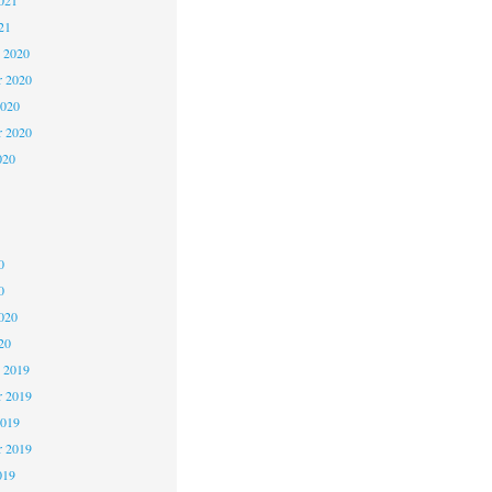
021
21
 2020
 2020
2020
r 2020
020
0
0
020
20
 2019
 2019
2019
r 2019
019