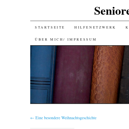
Senior
SKIP
STARTSEITE
HILFENETZWERK
K
TO
ÜBER MICH/ IMPRESSUM
CONTENT
←
Eine besondere Weihnachtsgeschichte