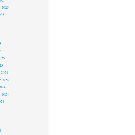
2025
r 2025
025
5
5
025
25
 2024
 2024
2024
r 2024
024
4