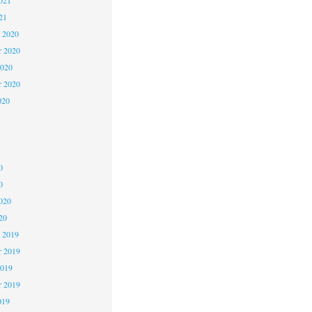
021
21
 2020
 2020
2020
r 2020
020
0
0
020
20
 2019
 2019
2019
r 2019
019