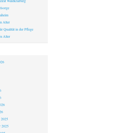
eirat Waldkraiburg
elsorge
aheim
m Alter
r Qualität in der Pflege
m Alter
026
6
6
026
26
 2025
 2025