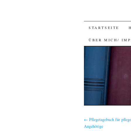
SKIP
STARTSEITE
TO
ÜBER MICH/ IM
CONTENT
←
Pflegetagebuch für pfleg
Angehörige