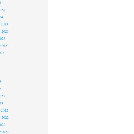
4
024
24
 2023
 2023
2023
r 2023
023
3
3
023
23
 2022
 2022
2022
r 2022