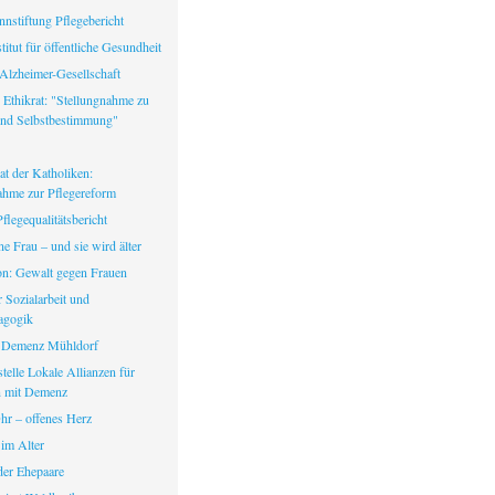
nstiftung Pflegebericht
itut für öffentliche Gesundheit
Alzheimer-Gesellschaft
 Ethikrat: "Stellungnahme zu
nd Selbstbestimmung"
at der Katholiken:
ahme zur Pflegereform
legequalitätsbericht
ine Frau – und sie wird älter
fon: Gewalt gegen Frauen
ür Sozialarbeit und
agogik
 Demenz Mühldorf
telle Lokale Allianzen für
 mit Demenz
hr – offenes Herz
 im Alter
er Ehepaare