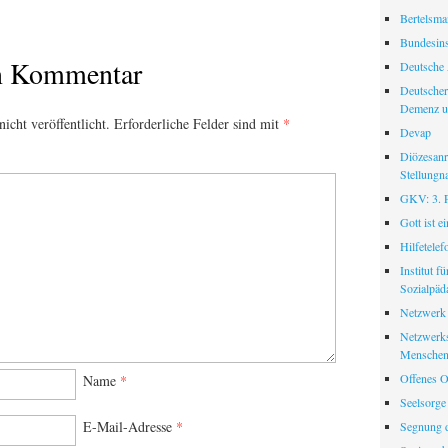
Bertelsman
Bundesinst
en Kommentar
Deutsche 
Deutscher
Demenz u
icht veröffentlicht.
Erforderliche Felder sind mit
*
Devap
Diözesanr
Stellungn
GKV: 3. Pf
Gott ist e
Hilfetele
Institut f
Sozialpäd
Netzwerk
Netzwerks
Menschen
Offenes O
Name
*
Seelsorge
E-Mail-Adresse
*
Segnung d