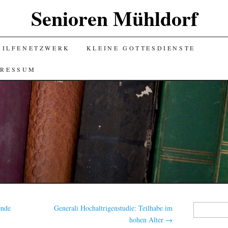
Senioren Mühldorf
HILFENETZWERK
KLEINE GOTTESDIENSTE
PRESSUM
Suchen
ende
Generali Hochaltrigenstudie: Teilhabe im
nach:
hohen Alter
→