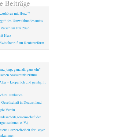
e Beiträge
„zuhören mit Herz“?
gge“ des Umweltbundesamtes
 Ratsch im Juli 2026
it Herz
Zwischenruf zur Rentenreform
nz jung, ganz alt, ganz ohr"
ischen Sozialministeriums
lter – körperlich und geistig fit
echtes Umbauen
-Gesellschaft in Deutschland
iz Verein
ndesarbeitsgemeinschaft der
ganisationen e. V.)
telle Barrierefreiheit der Bayer.
tenkammer