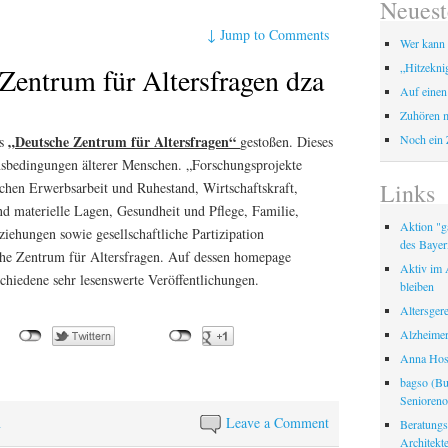
Neuest
↓
Jump to Comments
Wer kann 
„Hitzekni
Zentrum für Altersfragen dza
Auf einen
Zuhören m
Noch ein 
„Deutsche Zentrum für Altersfragen“
as
gestoßen. Dieses
ensbedingungen älterer Menschen. „Forschungsprojekte
Links
hen Erwerbsarbeit und Ruhestand, Wirtschaftskraft,
nd materielle Lagen, Gesundheit und Pflege, Familie,
Aktion "ga
ziehungen sowie gesellschaftliche Partizipation
des Bayer
che Zentrum für Altersfragen. Auf dessen homepage
Aktiv im A
schiedene sehr lesenswerte Veröffentlichungen.
bleiben
Altersger
Alzheimer
Anna Hosp
bagso (Bu
Seniorenor
n
Leave a Comment
Beratungss
Architek