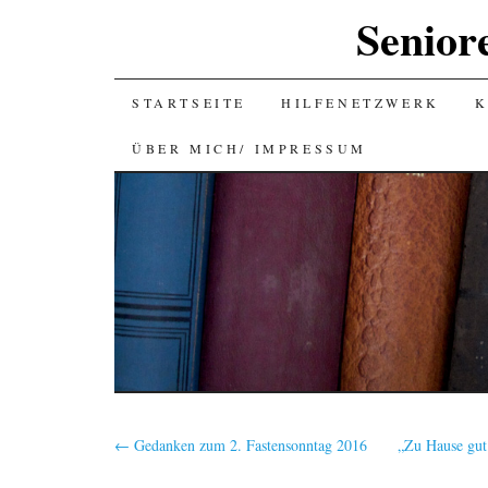
Senior
SKIP
STARTSEITE
HILFENETZWERK
K
TO
ÜBER MICH/ IMPRESSUM
CONTENT
←
Gedanken zum 2. Fastensonntag 2016
„Zu Hause gut