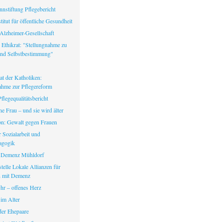
nstiftung Pflegebericht
itut für öffentliche Gesundheit
Alzheimer-Gesellschaft
 Ethikrat: "Stellungnahme zu
nd Selbstbestimmung"
at der Katholiken:
ahme zur Pflegereform
legequalitätsbericht
ine Frau – und sie wird älter
fon: Gewalt gegen Frauen
ür Sozialarbeit und
agogik
 Demenz Mühldorf
telle Lokale Allianzen für
 mit Demenz
hr – offenes Herz
 im Alter
er Ehepaare