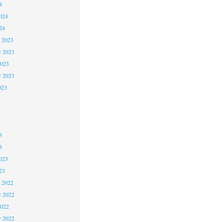
4
024
24
 2023
 2023
2023
r 2023
023
3
3
023
23
 2022
 2022
2022
r 2022