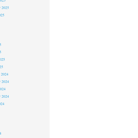
2025
r 2025
025
5
5
025
25
 2024
 2024
2024
r 2024
024
4