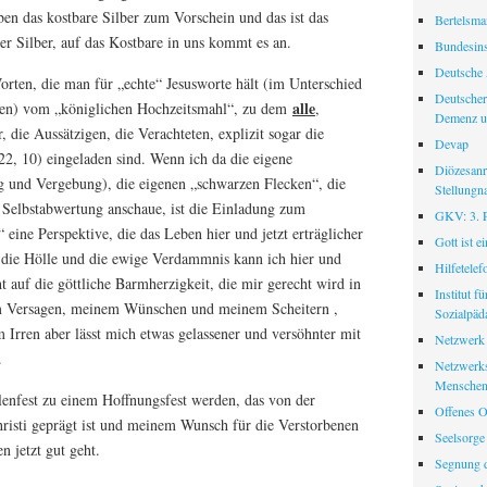
n das kostbare Silber zum Vorschein und das ist das
Bertelsman
er Silber, auf das Kostbare in uns kommt es an.
Bundesinst
Deutsche 
Worten, die man für „echte“ Jesusworte hält (im Unterschied
Deutscher
alle
sten) vom „königlichen Hochzeitsmahl“, zu dem
,
Demenz u
, die Aussätzigen, die Verachteten, explizit sogar die
Devap
2, 10) eingeladen sind. Wenn ich da die eigene
Diözesanr
g und Vergebung), die eigenen „schwarzen Flecken“, die
Stellungn
 Selbstabwertung anschaue, ist die Einladung zum
GKV: 3. Pf
eine Perspektive, die das Leben hier und jetzt erträglicher
Gott ist e
 die Hölle und die ewige Verdammnis kann ich hier und
Hilfetele
ht auf die göttliche Barmherzigkeit, die mir gerecht wird in
Institut f
 Versagen, meinem Wünschen und meinem Scheitern ,
Sozialpäd
rren aber lässt mich etwas gelassener und versöhnter mit
Netzwerk
.
Netzwerks
Menschen
lenfest zu einem Hoffnungsfest werden, das von der
Offenes O
hristi geprägt ist und meinem Wunsch für die Verstorbenen
Seelsorge
 jetzt gut geht.
Segnung d