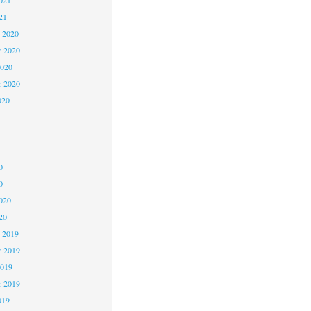
021
21
 2020
 2020
2020
r 2020
020
0
0
020
20
 2019
 2019
2019
r 2019
019