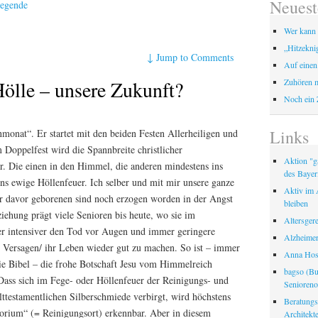
Neuest
legende
Wer kann 
„Hitzekni
↓
Jump to Comments
Auf einen
lle – unsere Zukunft?
Zuhören m
Noch ein 
Links
monat“. Er startet mit den beiden Festen Allerheiligen und
 Doppelfest wird die Spannbreite christlicher
Aktion "ga
ar. Die einen in den Himmel, die anderen mindestens ins
des Bayer
ins ewige Höllenfeuer. Ich selber und mit mir unsere ganze
Aktiv im A
er davor geborenen sind noch erzogen worden in der Angst
bleiben
iehung prägt viele Senioren bis heute, wo sie im
Altersger
er intensiver den Tod vor Augen und immer geringere
Alzheimer
r Versagen/ ihr Leben wieder gut zu machen. So ist – immer
Anna Hosp
ie Bibel – die frohe Botschaft Jesu vom Himmelreich
bagso (Bu
ass sich im Fege- oder Höllenfeuer der Reinigungs- und
Seniorenor
lttestamentlichen Silberschmiede verbirgt, wird höchstens
Beratungss
rium“ (= Reinigungsort) erkennbar. Aber in diesem
Architek