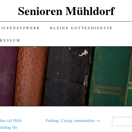
Senioren Mühldorf
HILFENETZWERK
KLEINE GOTTESDIENSTE
PRESSUM
Suchen
dass ich Hilfe
Fachtag: Caring communities
→
nach:
mittag für