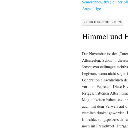
Seniorenbeauftragte über pf
Angehörige
21. OKTOBER 2016 · 08:26
Himmel und Hö
Der November ist der „Toten
Allerseelen. Schon in diesem
Jenseitsvorstellungen sichtb
Fegfeuer, wenn nicht sogar 
Generation einschließlich d
vor dem Fegfeuer. Diese Erz
fortgeschrittenen Alter imm
Möglichkeiten haben, es/ ih
auch mit dem Verweis auf d
ziemlich dunkel geworden. D
Entschlackungsprozess der a
noch im Fremdwort „Purgato