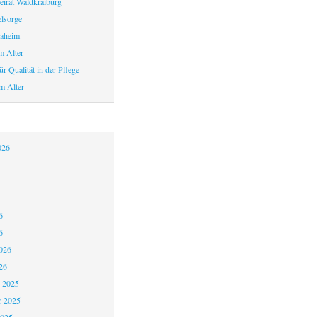
eirat Waldkraiburg
elsorge
aheim
m Alter
r Qualität in der Pflege
m Alter
026
6
6
026
26
 2025
 2025