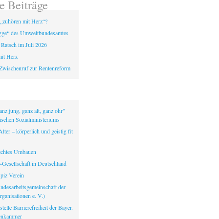
e Beiträge
„zuhören mit Herz“?
gge“ des Umweltbundesamtes
 Ratsch im Juli 2026
it Herz
Zwischenruf zur Rentenreform
nz jung, ganz alt, ganz ohr"
ischen Sozialministeriums
lter – körperlich und geistig fit
echtes Umbauen
-Gesellschaft in Deutschland
iz Verein
ndesarbeitsgemeinschaft der
ganisationen e. V.)
telle Barrierefreiheit der Bayer.
tenkammer