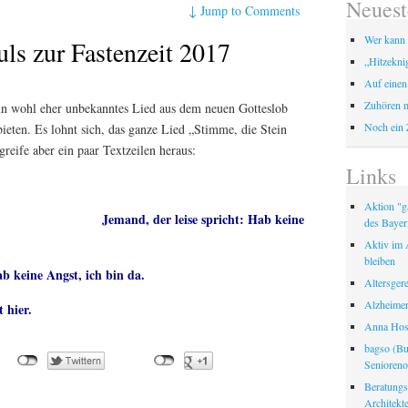
Neuest
↓
Jump to Comments
Wer kann 
uls zur Fastenzeit 2017
„Hitzekni
Auf einen
Zuhören m
in wohl eher unbekanntes Lied aus dem neuen Gotteslob
Noch ein 
ieten. Es lohnt sich, das ganze Lied „Stimme, die Stein
greife aber ein paar Textzeilen heraus:
Links
Aktion "ga
Jemand, der leise spricht: Hab keine
des Bayer
Aktiv im A
bleiben
ab keine Angst, ich bin da.
Altersger
Alzheimer
 hier.
Anna Hosp
bagso (Bu
Seniorenor
Beratungss
Architek