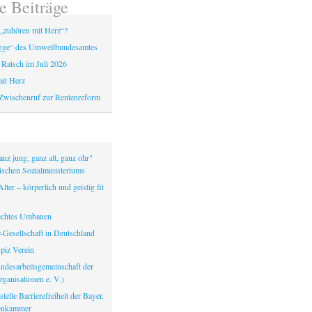
e Beiträge
„zuhören mit Herz“?
gge“ des Umweltbundesamtes
 Ratsch im Juli 2026
it Herz
Zwischenruf zur Rentenreform
nz jung, ganz alt, ganz ohr"
ischen Sozialministeriums
lter – körperlich und geistig fit
echtes Umbauen
-Gesellschaft in Deutschland
iz Verein
ndesarbeitsgemeinschaft der
ganisationen e. V.)
telle Barrierefreiheit der Bayer.
tenkammer