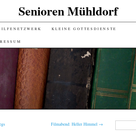
Senioren Mühldorf
HILFENETZWERK
KLEINE GOTTESDIENSTE
PRESSUM
Suchen
egs
Filmabend: Heller Himmel
→
nach: