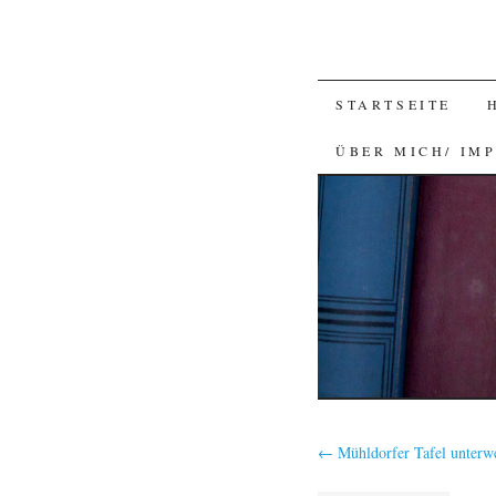
SKIP
STARTSEITE
TO
ÜBER MICH/ IM
CONTENT
←
Mühldorfer Tafel unterw