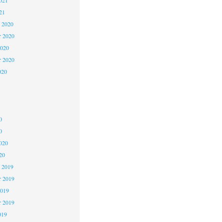
021
21
 2020
 2020
2020
r 2020
020
0
0
020
20
 2019
 2019
2019
r 2019
019