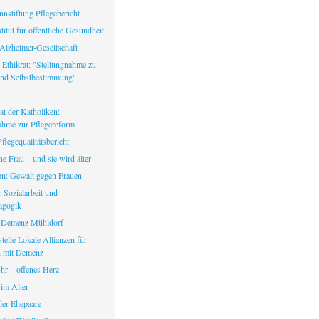
nstiftung Pflegebericht
itut für öffentliche Gesundheit
Alzheimer-Gesellschaft
 Ethikrat: "Stellungnahme zu
nd Selbstbestimmung"
at der Katholiken:
ahme zur Pflegereform
legequalitätsbericht
ine Frau – und sie wird älter
fon: Gewalt gegen Frauen
ür Sozialarbeit und
agogik
 Demenz Mühldorf
telle Lokale Allianzen für
 mit Demenz
hr – offenes Herz
 im Alter
er Ehepaare