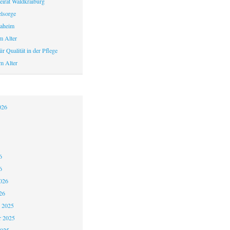
eirat Waldkraiburg
elsorge
aheim
m Alter
r Qualität in der Pflege
m Alter
026
6
6
026
26
 2025
 2025