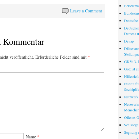
Bertelsman
n
Leave a Comment
Bundesinst
Deutsche 
Deutscher
Demenz u
en Kommentar
Devap
Diözesanr
Stellungn
icht veröffentlicht.
Erforderliche Felder sind mit
*
GKV: 3. Pf
Gott ist e
Hilfetele
Institut f
Sozialpäd
Netzwerk
Netzwerks
Menschen
Offenes O
Seelsorge
Segnung d
Name
*