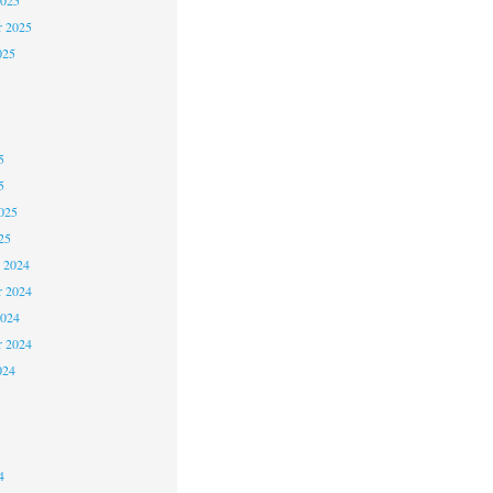
2025
r 2025
025
5
5
025
25
 2024
 2024
2024
r 2024
024
4