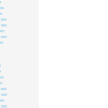
4
024
24
 2023
 2023
2023
r 2023
023
3
3
023
23
 2022
 2022
2022
r 2022