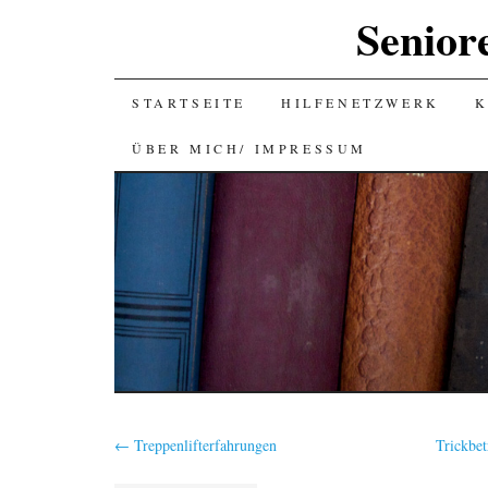
Senior
SKIP
STARTSEITE
HILFENETZWERK
K
TO
ÜBER MICH/ IMPRESSUM
CONTENT
←
Treppenlifterfahrungen
Trickbe