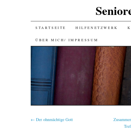
Senior
SKIP
STARTSEITE
HILFENETZWERK
K
TO
ÜBER MICH/ IMPRESSUM
CONTENT
←
Der ohnmächtige Gott
Zusammen 
Tre