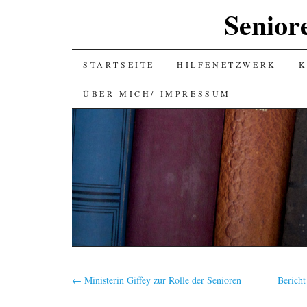
Senior
SKIP
STARTSEITE
HILFENETZWERK
K
TO
ÜBER MICH/ IMPRESSUM
CONTENT
←
Ministerin Giffey zur Rolle der Senioren
Bericht