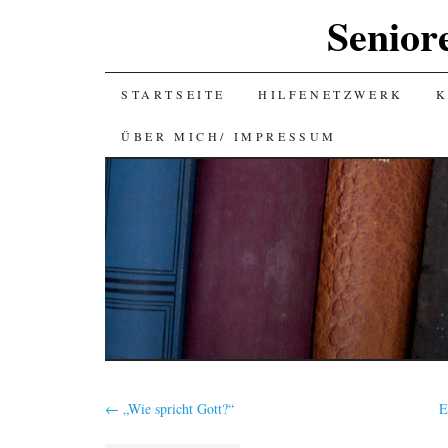
Senior
SKIP
STARTSEITE
HILFENETZWERK
K
TO
ÜBER MICH/ IMPRESSUM
CONTENT
←
„Wie spricht Gott?“
E