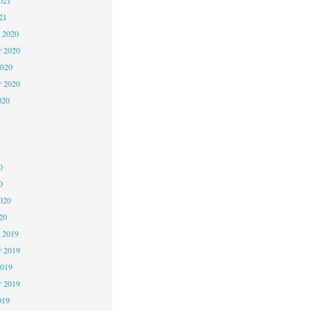
021
21
 2020
 2020
2020
r 2020
020
0
0
020
20
 2019
 2019
2019
r 2019
019