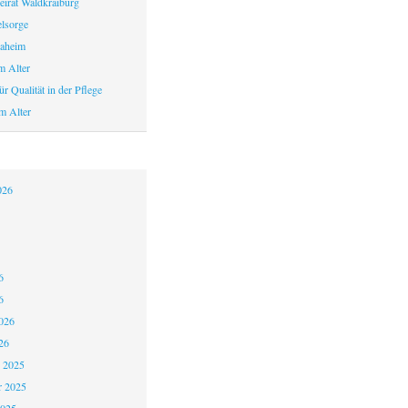
eirat Waldkraiburg
elsorge
aheim
m Alter
r Qualität in der Pflege
m Alter
026
6
6
026
26
 2025
 2025