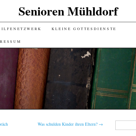
Senioren Mühldorf
HILFENETZWERK
KLEINE GOTTESDIENSTE
PRESSUM
Suchen
präch
Was schulden Kinder ihren Eltern?
→
nach: