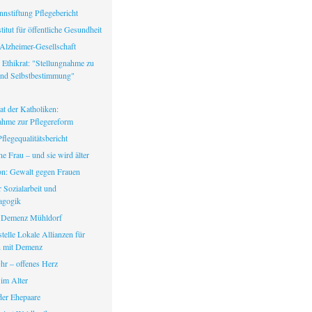
nstiftung Pflegebericht
itut für öffentliche Gesundheit
Alzheimer-Gesellschaft
 Ethikrat: "Stellungnahme zu
nd Selbstbestimmung"
at der Katholiken:
ahme zur Pflegereform
legequalitätsbericht
ine Frau – und sie wird älter
fon: Gewalt gegen Frauen
ür Sozialarbeit und
agogik
 Demenz Mühldorf
telle Lokale Allianzen für
 mit Demenz
hr – offenes Herz
 im Alter
er Ehepaare