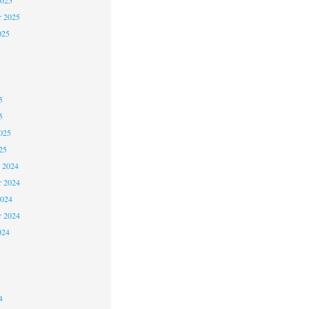
2025
r 2025
025
5
5
025
25
 2024
 2024
2024
r 2024
024
4