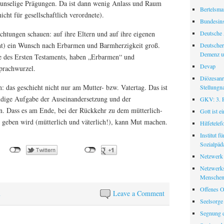
 unselige Prägungen. Da ist dann wenig Anlass und Raum
Bertelsman
icht für gesellschaftlich verordnete).
Bundesinst
Deutsche 
chtungen schauen: auf ihre Eltern und auf ihre eigenen
cht) ein Wunsch nach Erbarmen und Barmherzigkeit groß.
Deutscher
Demenz u
e des Ersten Testaments, haben „Erbarmen“ und
Devap
prachwurzel.
Diözesanr
 das geschieht nicht nur am Mutter- bzw. Vatertag. Das ist
Stellungn
ndige Aufgabe der Auseinandersetzung und der
GKV: 3. Pf
n. Dass es am Ende, bei der Rückkehr zu dem mütterlich-
Gott ist e
n
geben wird (mütterlich und väterlich!), kann Mut machen.
Hilfetele
Institut f
Sozialpäd
Netzwerk
Netzwerks
Menschen
Offenes O
n
Leave a Comment
Seelsorge
Segnung d