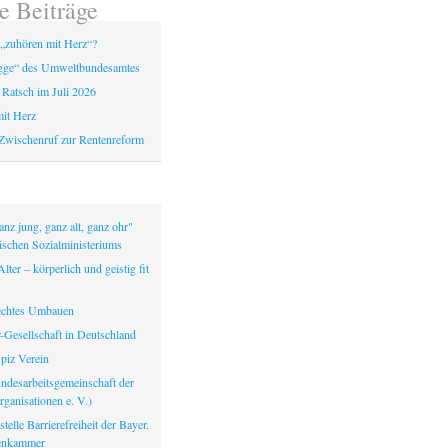
e Beiträge
„zuhören mit Herz“?
gge“ des Umweltbundesamtes
 Ratsch im Juli 2026
it Herz
Zwischenruf zur Rentenreform
nz jung, ganz alt, ganz ohr"
ischen Sozialministeriums
lter – körperlich und geistig fit
echtes Umbauen
-Gesellschaft in Deutschland
iz Verein
ndesarbeitsgemeinschaft der
ganisationen e. V.)
telle Barrierefreiheit der Bayer.
tenkammer