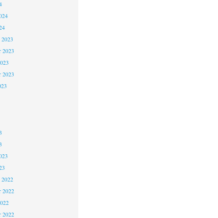
4
024
24
 2023
 2023
2023
r 2023
023
3
3
023
23
 2022
 2022
2022
r 2022