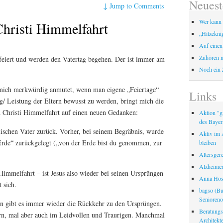
Neuest
↓
Jump to Comments
Wer kann 
Christi Himmelfahrt
„Hitzekni
Auf einen
Zuhören m
feiert und werden den Vatertag begehen. Der ist immer am
Noch ein 
mich merkwürdig anmutet, wenn man eigene „Feiertage“
Links
g/ Leistung der Eltern bewusst zu werden, bringt mich die
nd Christi Himmelfahrt auf einen neuen Gedanken:
Aktion "ga
des Bayer
ischen Vater zurück. Vorher, bei seinem Begräbnis, wurde
Aktiv im A
 Erde“ zurückgelegt („von der Erde bist du genommen, zur
bleiben
Altersger
Alzheimer
immelfahrt – ist Jesus also wieder bei seinen Ursprüngen
Anna Hosp
 sich.
bagso (Bu
Seniorenor
 gibt es immer wieder die Rückkehr zu den Ursprüngen.
Beratungss
rn, mal aber auch im Leidvollen und Traurigen. Manchmal
Architek