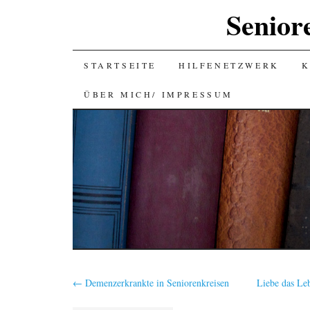
Senior
SKIP
STARTSEITE
HILFENETZWERK
K
TO
ÜBER MICH/ IMPRESSUM
CONTENT
←
Demenzerkrankte in Seniorenkreisen
Liebe das Le