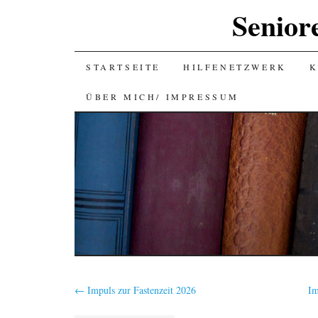
Senior
SKIP
STARTSEITE
HILFENETZWERK
K
TO
ÜBER MICH/ IMPRESSUM
CONTENT
←
Impuls zur Fastenzeit 2026
Im