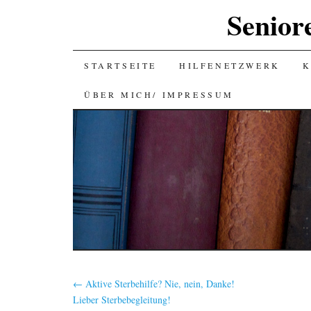
Senior
SKIP
STARTSEITE
HILFENETZWERK
K
TO
ÜBER MICH/ IMPRESSUM
CONTENT
←
Aktive Sterbehilfe? Nie, nein, Danke!
Lieber Sterbebegleitung!